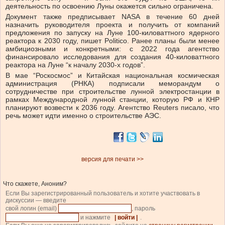
деятельность по освоению Луны окажется сильно ограничена.
Документ также предписывает NASA в течение 60 дней
назначить руководителя проекта и получить от компаний
предложения по запуску на Луне 100-киловаттного ядерного
реактора к 2030 году, пишет Politico. Ранее планы были менее
амбициозными и конкретными: с 2022 года агентство
финансировало исследования для создания 40-киловаттного
реактора на Луне “к началу 2030-х годов”.
В мае “Роскосмос” и Китайская национальная космическая
администрация (РНКА) подписали меморандум о
сотрудничестве при строительстве лунной электростанции в
рамках Международной лунной станции, которую РФ и КНР
планируют возвести к 2036 году. Агентство Reuters писало, что
речь может идти именно о строительстве АЭС.
версия для печати >>
Что скажете, Аноним?
Если Вы зарегистрированный пользователь и хотите участвовать в
дискуссии — введите
свой логин (email)
, пароль
и нажмите
| войти |
.