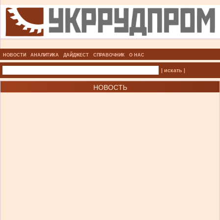
НОВОСТИ
АНАЛИТИКА
ДАЙДЖЕСТ
СПРАВОЧНИК
О НАС
| искать |
НОВОСТЬ