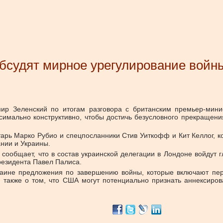
обсудят мирное урегулирование войн
ир Зеленский по итогам разговора с британским премьер-мини
имально конструктивно, чтобы достичь безусловного прекращен
арь Марко Рубио и спецпосланники Стив Уиткофф и Кит Келлог, к
нии и Украины.
и сообщает, что в состав украинской делегации в Лондоне войду
резидента Павел Палиса.
краине предложения по завершению войны, которые включают пе
я также о том, что США могут потенциально признать аннексиров