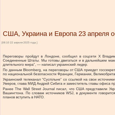
США, Украина и Европа 23 апреля 
[08:10 22 апреля 2025 года ]
Переговоры пройдут в Лондоне, сообщил в соцсети X Владим
Соединенные Штаты. Мы готовы двигаться и в дальнейшем макс
длительного мира”, — написал украинский лидер.
По данным Bloomberg, на переговоры от США приедет госсекрет
по национальной безопасности Франции, Германии, Великобрита
Украинский телеканал “Суспільне” со ссылкой на свои источник
Умеров, глава МИД Андрей Сибига и заместитель главы офиса п
Ранее The Wall Street Journal писал, что США представили У
Вашингтона. По словам источников WSJ, в документе говоритс
планов вступить в НАТО.