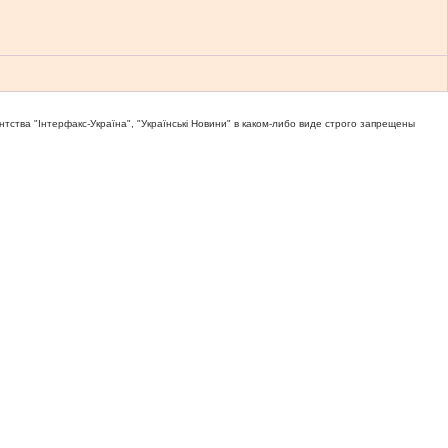
тва "Iнтерфакс-Україна", "Українськi Новини" в каком-либо виде строго запрещены