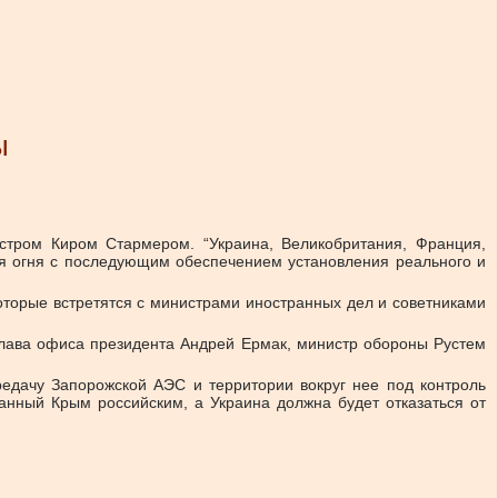
ы
стром Киром Стармером. “Украина, Великобритания, Франция,
ия огня с последующим обеспечением установления реального и
оторые встретятся с министрами иностранных дел и советниками
т глава офиса президента Андрей Ермак, министр обороны Рустем
редачу Запорожской АЭС и территории вокруг нее под контроль
анный Крым российским, а Украина должна будет отказаться от