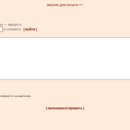
версия для печати >>
ии — введите
и нажмите
| войти |
.
 кликните на картинке.
| прокомментировать |