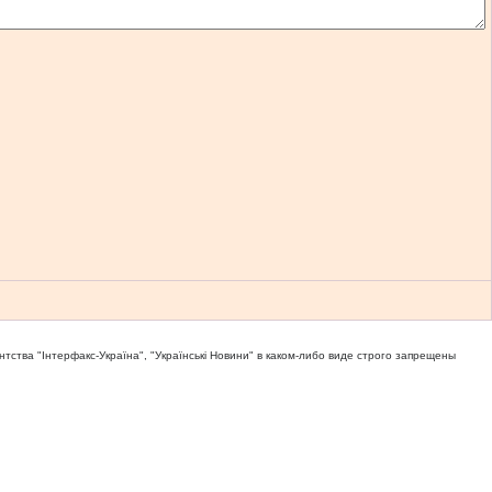
тва "Iнтерфакс-Україна", "Українськi Новини" в каком-либо виде строго запрещены