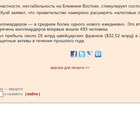
в частности, нестабильность на Ближнем Востоке, стимулирует сост
Хуэй заявил, что правительство намерено расширять налоговые л
иллиардеров — в среднем более одного нового ежедневно. Это в
перечень миллиардеров впервые вошли 493 человека.
 прибыль около 26 млрд швейцарских франков ($32,52 млрд) в 2
щитные активы в течение прошлого года.
версия для печати >>
ии — введите
и нажмите
| войти |
.