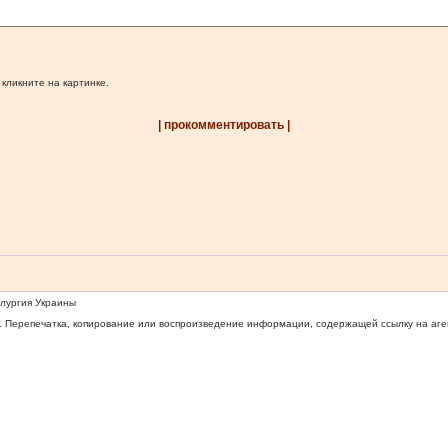
 кликните на картинке.
| прокомментировать |
ллургия Украины
 Перепечатка, копирование или воспроизведение информации, содержащей ссылку на агентс