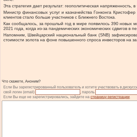
Эта стратегия дает результат: геополитическая напряженность, 
Министр финансовых услуг и казначейства Гонконга Кристофер 
клиентов стало больше участников с Ближнего Востока.
Как сообщалось, за прошлый год в мире появилось 390 новых м
2021 года, когда из-за пандемических экономических сдвигов в 
Напомним, Швейцарский национальный банк (SNB) зафиксировал
стоимости золота на фоне повышенного спроса инвесторов на за
Что скажете, Аноним?
Если Вы зарегистрированный пользователь и хотите участвовать в дискусс
свой логин (email)
, пароль
Если Вы еще не зарегистрировались, зайдите на
страницу регистрации
.