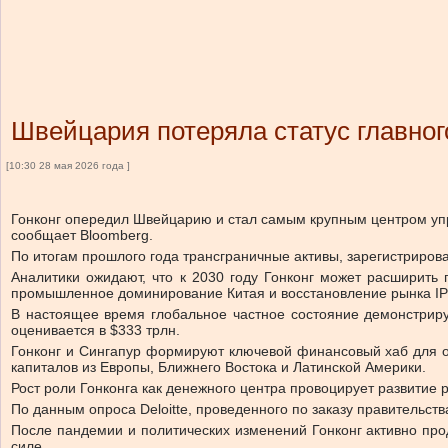
Швейцария потеряла статус главног
[10:30 28 мая 2026 года ]
Гонконг опередил Швейцарию и стал самым крупным центром упр
сообщает Bloomberg.
По итогам прошлого года трансграничные активы, зарегистрирован
Аналитики ожидают, что к 2030 году Гонконг может расширит
промышленное доминирование Китая и восстановление рынка IPO
В настоящее время глобальное частное состояние демонстриру
оценивается в $333 трлн.
Гонконг и Сингапур формируют ключевой финансовый хаб для о
капиталов из Европы, Ближнего Востока и Латинской Америки.
Рост роли Гонконга как денежного центра провоцирует развитие 
По данным опроса Deloitte, проведенного по заказу правительст
После пандемии и политических изменений Гонконг активно про
силе.