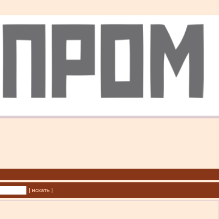
| искать |