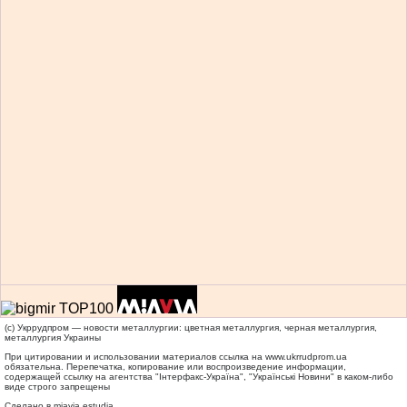
(c) Укррудпром — новости металлургии: цветная металлургия, черная металлургия,
металлургия Украины
При цитировании и использовании материалов ссылка на
www.ukrrudprom.ua
обязательна. Перепечатка, копирование или воспроизведение информации,
содержащей ссылку на агентства "Iнтерфакс-Україна", "Українськi Новини" в каком-либо
виде строго запрещены
Сделано в miavia estudia.