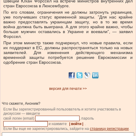
Швеции Юхан Форссел на встрече министров внутренних дел
стран Евросоюза в Люксембурге.
По его словам, ограничения не должны затронуть украинцев,
уже получивших статус временной защиты. ”Для нас крайне
важно предоставлять украинцам защиту, но в то же время
война должна быть выиграна. А для этого крайне важно, чтобы
больше мужчин оставались в Украине и воевали”, — заявил
Форссел.
При этом министр также подчеркнул, что новые правила, если
их поддержат в ЕС, должны распространяться только на новых
заявителей. Для изменения действующего механизма
временной защиты потребуется решение Еврокомиссии и
одобрение стран Евросоюза.
версия для печати >>
Что скажете, Аноним?
Если Вы зарегистрированный пользователь и хотите участвовать в
дискуссии — введите
свой логин (email)
, пароль
и нажмите
| войти |
.
Если Вы еще не зарегистрировались, зайдите на
страницу регистрации
.