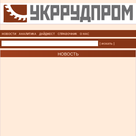
НОВОСТИ
АНАЛИТИКА
ДАЙДЖЕСТ
СПРАВОЧНИК
О НАС
| искать |
НОВОСТЬ