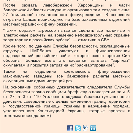
После захвата левобережной Херсонщины и части
Запорожской области фигурант организовал там создание еще
27 “филиалов” оккупационного финучреждения. В основном
открытие банков происходило на базе захваченных отделений
местных украинских финучреждений.
“Таким образом агрессор пытается сделать все наличные и
электронные расчеты на временно неподконтрольных Украине
территориях в российских рублях”, — отметили в СБУ
Кроме того, по данным Службы безопасности, оккупационные
структуры ЦМРБанка участвуют в финансировании
подразделений российских войск, которые воюют против Сил
обороны. Больше всего это касается выплаты “зарплат”
оккупантам и покрытия затрат на их “расквартирование”.
Также на отделение кремлевского финучреждения
максимально заведены все банковские расчеты местных
оккупационных администраций рф.
На основании собранных доказательств следователи Службы
безопасности заочно сообщили Арефьеву о подозрении по ч. 5
ст. 27, ч. 3 ст. 110 Уголовного кодекса Украины (умышленные
действия, совершенные с целью изменения границ территории
и государственной границы Украины в нарушение порядка,
установленного Конституцией Украины, которые привели к
тяжелым последствиям).