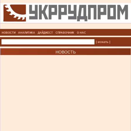
НОВОСТИ
АНАЛИТИКА
ДАЙДЖЕСТ
СПРАВОЧНИК
О НАС
| искать |
НОВОСТЬ