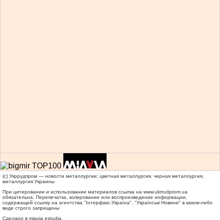
(c) Укррудпром — новости металлургии: цветная металлургия, черная металлургия,
металлургия Украины
При цитировании и использовании материалов ссылка на
www.ukrrudprom.ua
обязательна. Перепечатка, копирование или воспроизведение информации,
содержащей ссылку на агентства "Iнтерфакс-Україна", "Українськi Новини" в каком-либо
виде строго запрещены
Сделано в miavia estudia.