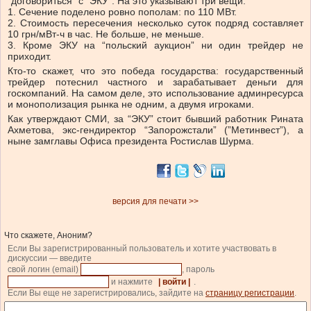
“договориться” с “ЭКУ”. На это указывают три вещи:
1. Сечение поделено ровно пополам: по 110 МВт.
2. Стоимость пересечения несколько суток подряд составляет
10 грн/мВт-ч в час. Не больше, не меньше.
3. Кроме ЭКУ на “польский аукцион” ни один трейдер не
приходит.
Кто-то скажет, что это победа государства: государственный
трейдер потеснил частного и зарабатывает деньги для
госкомпаний. На самом деле, это использование админресурса
и монополизация рынка не одним, а двумя игроками.
Как утверждают СМИ, за “ЭКУ” стоит бывший работник Рината
Ахметова, экс-гендиректор “Запорожстали” (”Метинвест”), а
ныне замглавы Офиса президента Ростислав Шурма.
версия для печати >>
Что скажете, Аноним?
Если Вы зарегистрированный пользователь и хотите участвовать в
дискуссии — введите
свой логин (email)
, пароль
и нажмите
| войти |
.
Если Вы еще не зарегистрировались, зайдите на
страницу регистрации
.