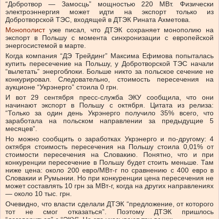
“Добротвор — Замосць” мощностью 220 МВт. Физически
электроэннергия может идти на экспорт только из
Добротворской ТЭС, входящей в ДТЭК Рината Ахметова.
Монополист
уже писал, что ДТЭК сохраняет монополию на
экспорт в Польшу с момента синхронизации с европейской
энергосистемой в марте.
Когда компания “ДЭ Трейдинг” Максима Ефимова попыталась
купить пересечение на Польшу, у Добротворской ТЭС начали
“вылетать” энергоблоки. Больше никто за польское сечение не
конкурировал. Следовательно, стоимость пересечения на
аукционе “Укрэнерго” стоила 0 грн.
И вот 29 сентября пресс-служба ЭКУ сообщила, что они
начинают экспорт в Польшу с октября. Цитата из релиза:
“Только за один день Укрэнерго получило 35% всего, что
заработала на польском направлении за предыдущие 5
месяцев”.
Но можно сообщить о заработках Укрэнерго и по-другому: 4
октября стоимость пересечения на Польшу стоила 0,01% от
стоимости пересечения на Словакию. Понятно, что и при
конкуренции пересечение в Польшу будет стоить меньше. Там
ниже цена: около 200 евро/МВт-г по сравнению с 400 евро в
Словакии и Румынии. Но при конкуренции цена пересечения не
может составлять 10 грн за МВт-г, когда на других направлениях
— около 10 тыс. грн.
Очевидно, что власти сделали ДТЭК “предложение, от которого
тот не смог отказаться”. Поэтому ДТЭК пришлось