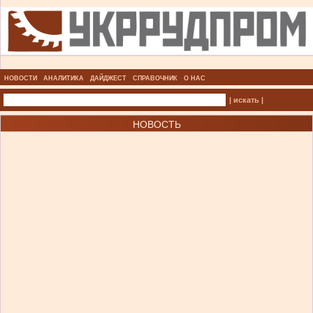
НОВОСТИ
АНАЛИТИКА
ДАЙДЖЕСТ
СПРАВОЧНИК
О НАС
| искать |
НОВОСТЬ