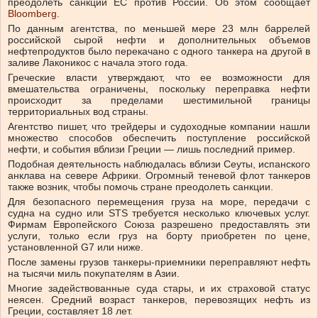
преодолеть санкции ЕС против России.
Об этом сообщает
Bloomberg
.
По данным агентства, по меньшей мере 23 млн баррелей
российской сырой нефти и дополнительных объемов
нефтепродуктов было перекачано с одного танкера на другой в
заливе Лаконикос с начала этого года.
Греческие власти утверждают, что ее возможности для
вмешательства ограничены, поскольку переправка нефти
происходит за пределами шестимильной границы
территориальных вод страны.
Агентство пишет, что трейдеры и судоходные компании нашли
множество способов обеспечить поступление российской
нефти, и события вблизи Греции — лишь последний пример.
Подобная деятельность наблюдалась вблизи Сеуты, испанского
анклава на севере Африки. Огромный теневой флот танкеров
также возник, чтобы помочь стране преодолеть санкции.
Для безопасного перемещения груза на море, передачи с
судна на судно или STS требуется несколько ключевых услуг.
Фирмам Европейского Союза разрешено предоставлять эти
услуги, только если груз на борту приобретен по цене,
установленной G7 или ниже.
После замены грузов танкеры-приемники переправляют нефть
на тысячи миль покупателям в Азии.
Многие задействованные суда стары, и их страховой статус
неясен. Средний возраст танкеров, перевозящих нефть из
Греции, составляет 18 лет.