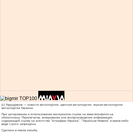
(c) Укррудпром — новости металлургии: цветная металлургия, черная металлургия,
металлургия Украины
При цитировании и использовании материалов ссылка на
www.ukrrudprom.ua
обязательна. Перепечатка, копирование или воспроизведение информации,
содержащей ссылку на агентства "Iнтерфакс-Україна", "Українськi Новини" в каком-либо
виде строго запрещены
Сделано в miavia estudia.