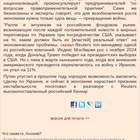
национализаций, проконсультирует предпринимателей “по
вопросам правоприменительной практики”. Сами же
бизнесмены и эксперты говорят, что для возобновления роста
экономики нужна только одна вещь — прекращение войны.
“Ралли и энтузиазм на российском фондовом рынке,
возникающие после каждой положительной новости о мирных
переговорах по Украине при посредничестве США, указывают
на то, каким должен быть их [властей] реальный ответ” на
экономические проблемы,
сказал
Reuters топ-менеджер одной
из российских компаний. Индекс Мосбиржи рос с ноября 2024
года, когда Дональд Трамп победил на президентских выборах
в США. Но с пика в марте нынешнего года, когда все внимание
американского президента переключилось на войну с Ираном,
он упал на 11%.
Путин упустил в прошлом году хорошую возможность заключить
сделку по Украине, и сейчас в экономике нарастают признаки
нестабильности, посетовал в разговоре с Reuters
высокопоставленный российский банкир.
версия для печати >>
Что скажете, Аноним?
Если Вы зарегистрированный пользователь и хотите участвовать в