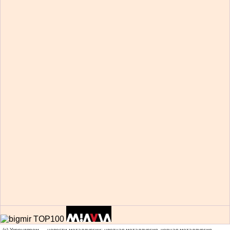
(c) Укррудпром — новости металлургии: цветная металлургия, черная металлургия,