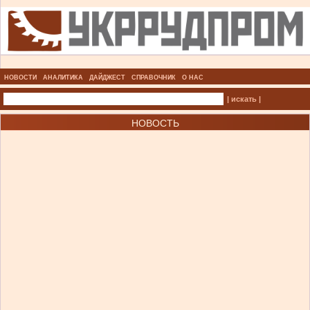
НОВОСТИ
АНАЛИТИКА
ДАЙДЖЕСТ
СПРАВОЧНИК
О НАС
| искать |
НОВОСТЬ