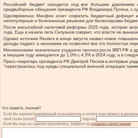
Российский бюджет находится под все большим давлением и
предвыборные обещания президента РФ Владимира Путина, с одно
Одновременно Минфин хочет сократить бюджетный дефицит и 
непопулярные и болезненные решения для балансировки бюдже
После масштабной налоговой реформы 2025 года, которая затр
года. Еще в начале лета Силуанов говорил, что власти не вына
Однако источник Reuters в конце августа назвал новое повыше
доходы падают, а экономика не позволяет все это полностью пер
Минэкономики значительно ухудшило прогноз роста ВВП РФ и дру
в текущем году замедлится до 1,0% с 4,3% в 2024 году, а в след
Пресс-секретарь президента РФ Дмитрий Песков в интервью радио
“перестроилась под нужды специальной военной операции таким 
Что скажете, Аноним?
Если Вы зарегистрированный пользователь и хотите участвовать в дискусс
свой логин (email)
, пароль
Если Вы еще не зарегистрировались, зайдите на
страницу регистрации
.