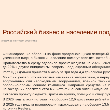
Российский бизнес и население про
[08:50 25 сентября 2025 года ]
Финансирование обороны на фоне продолжающихся четвертый год
усеченном виде, а бизнес и население помогут оплатить потре
Правительство в среду одобрило проект бюджета на 2026—2028
до 22% и другие инициативы, вопреки неоднократным обещаниям 
Рост НДС должен принести в казну за три года 4,4 триллиона ру
Минфин указал, что налоговые изменения направлены, в перв
вооружённых сил необходимым вооружением, военной техник
оборонно-промышленного комплекса. Направим средства на б
на заседании правительства министр финансов Антон Силуанов.
Согласно проекту бюджета, траты на армию, полицию и спецслужб
В 2026 году власти потратят на оборону 12,6 триллиона рублей 
В 2025 году власти планировали израсходовать на оборону 13,5
источник Reuters.