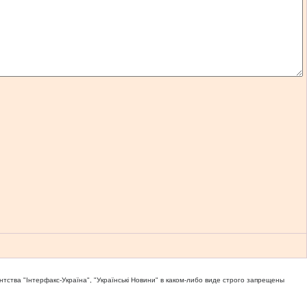
тва "Iнтерфакс-Україна", "Українськi Новини" в каком-либо виде строго запрещены