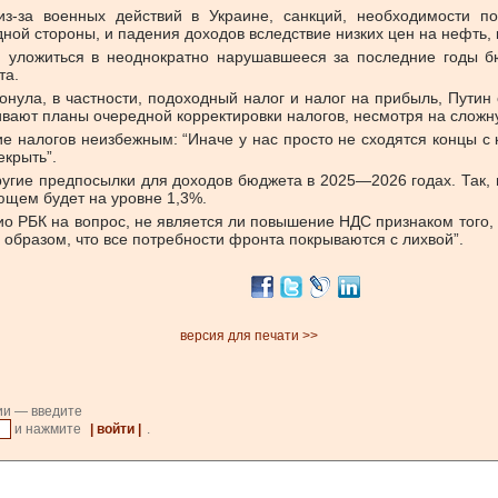
з-за военных действий в Украине, санкций, необходимости по
й стороны, и падения доходов вследствие низких цен на нефть, к
уложиться в неоднократно нарушавшееся за последние годы бю
та.
онула, в частности, подоходный налог и налог на прибыль, Пути
шивают планы очередной корректировки налогов, несмотря на слож
ние налогов неизбежным: “Иначе у нас просто не сходятся концы 
екрыть”.
гие предпосылки для доходов бюджета в 2025—2026 годах. Так, в
ующем будет на уровне 1,3%.
 РБК на вопрос, не является ли повышение НДС признаком того, ч
образом, что все потребности фронта покрываются с лихвой”.
версия для печати >>
ии — введите
и нажмите
| войти |
.