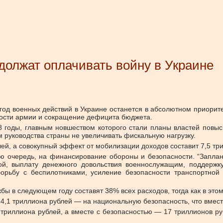
должат оплачивать войну в Украине
 военных действий в Украине останется в абсолютном приоритете
бности армии и сокращение дефицита бюджета.
 годы, главным новшеством которого стали планы властей повыс
руководства страны не увеличивать фискальную нагрузку.
блей, а совокупный эффект от мобилизации доходов составит 7,5 тр
ую очередь, на финансирование обороны и безопасности. “Запла
ой, выплату денежного довольствия военнослужащим, поддержк
орьбу с беспилотниками, усиление безопасности транспортной 
ы в следующем году составят 38% всех расходов, тогда как в это
и 4,1 триллиона рублей — на национальную безопасность, что вмес
 триллиона рублей, а вместе с безопасностью — 17 триллионов ру