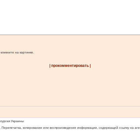
 кликните на картинке.
| прокомментировать |
ллургия Украины
 Перепечатка, копирование или воспроизведение информации, содержащей ссылку на агентс