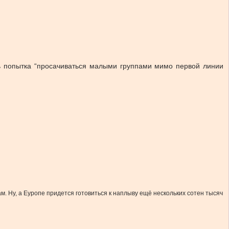
ь попытка “просачиваться малыми группами мимо первой линии
там. Ну, а Еуропе придется готовиться к наплыву ещё нескольких сотен тысяч