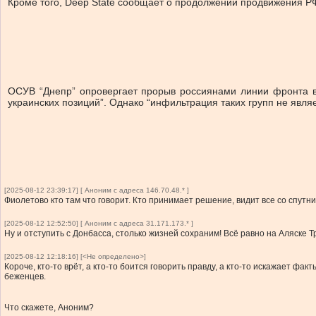
Кроме того, Deep State сообщает о продолжении продвижения РФ
ОСУВ “Днепр” опровергает прорыв россиянами линии фронта в
украинских позиций”. Однако “инфильтрация таких групп не явля
[2025-08-12 23:39:17] [ Аноним с адреса 146.70.48.* ]
Фиолетово кто там что говорит. Кто принимает решение, видит все со спутни
[2025-08-12 12:52:50] [ Аноним с адреса 31.171.173.* ]
Ну и отступить с Донбасса, столько жизней сохраним! Всё равно на Аляске 
[2025-08-12 12:18:16] [<Не определено>]
Короче, кто-то врёт, а кто-то боится говорить правду, а кто-то искажает фак
беженцев.
Что скажете, Аноним?