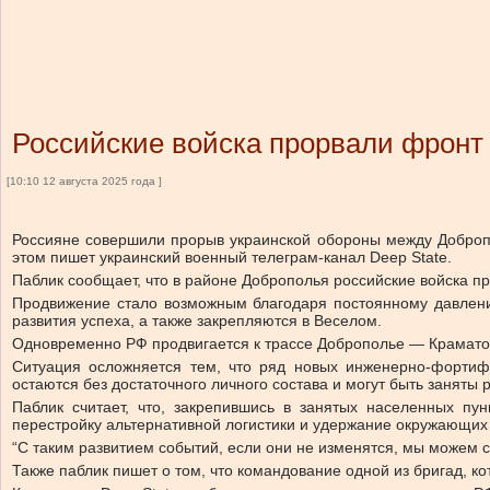
Российские войска прорвали фронт
[10:10 12 августа 2025 года ]
Россияне совершили прорыв украинской обороны между Добропо
этом пишет украинский военный телеграм-канал Deep State.
Паблик сообщает, что в районе Доброполья российские войска п
Продвижение стало возможным благодаря постоянному давлени
развития успеха, а также закрепляются в Веселом.
Одновременно РФ продвигается к трассе Доброполье — Краматорс
Ситуация осложняется тем, что ряд новых инженерно-фортиф
остаются без достаточного личного состава и могут быть заняты 
Паблик считает, что, закрепившись в занятых населенных пун
перестройку альтернативной логистики и удержание окружающих
“С таким развитием событий, если они не изменятся, мы можем с
Также паблик пишет о том, что командование одной из бригад, к