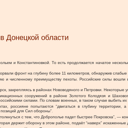
 в Донецкой области
льем и Константиновкой. То есть продолжается начатое нескольк
рорвали фронт на глубину более 11 километров, обнаружив слабые
ю и численному преимуществу пехоты. Российские силы вошли в 
к, закрепляясь в районах Нововодяного и Петровки. Некоторые ук
икационных сооружений в районе Золотого Колодязя и Шаховог
российскими силами. По словам военных, в таком случае выбить их
ктах, россияне попытаются “двигаться в глубину территории, а
 позиций для Сил обороны”.
толкнуться с тем, что Доброполье падет быстрее Покровска”, — кон
оторая держит оборону в этом районе, подаёт “наверх” искаженные