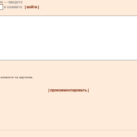
ии — введите
и нажмите
| войти |
.
 кликните на картинке.
| прокомментировать |