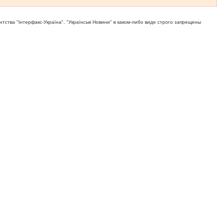
тва "Iнтерфакс-Україна", "Українськi Новини" в каком-либо виде строго запрещены