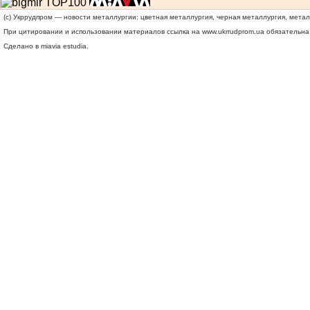
(c) Укррудпром — новости металлургии: цветная металлургия, черная металлургия, мета
При цитировании и использовании материалов ссылка на
www.ukrrudprom.ua
обязательна.
Сделано в miavia estudia.