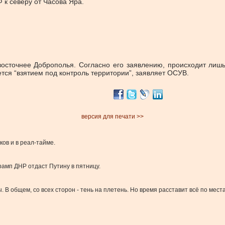
 к северу от Часова Яра.
осточнее Доброполья. Согласно его заявлению, происходит лиш
ется “взятием под контроль территории”, заявляет ОСУВ.
версия для печати >>
ков и в реал-тайме.
Трамп ДНР отдаст Путину в пятницу.
ты. В общем, со всех сторон - тень на плетень. Но время расставит всё по мес