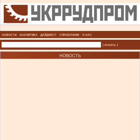
НОВОСТИ
АНАЛИТИКА
ДАЙДЖЕСТ
СПРАВОЧНИК
О НАС
| искать |
НОВОСТЬ