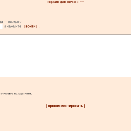
версия для печати >>
ии — введите
и нажмите
| войти |
.
 кликните на картинке.
| прокомментировать |