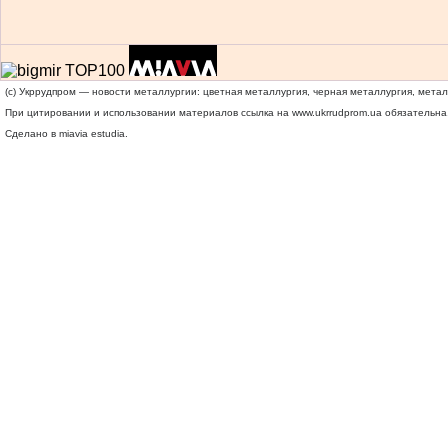
(c) Укррудпром — новости металлургии: цветная металлургия, черная металлургия, мета
При цитировании и использовании материалов ссылка на
www.ukrrudprom.ua
обязательна.
Сделано в miavia estudia.