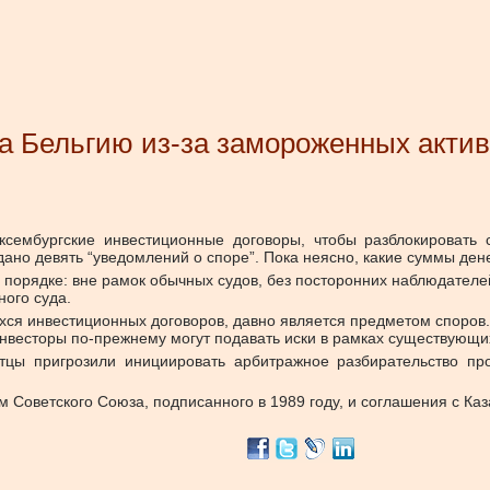
на Бельгию из-за замороженных акти
сембургские инвестиционные договоры, чтобы разблокировать 
дано девять “уведомлений о споре”. Пока неясно, какие суммы ден
 порядке: вне рамок обычных судов, без посторонних наблюдателе
ного суда.
хся инвестиционных договоров, давно является предметом споров
инвесторы по-прежнему могут подавать иски в рамках существующи
стцы пригрозили инициировать арбитражное разбирательство про
Советского Союза, подписанного в 1989 году, и соглашения с Каза