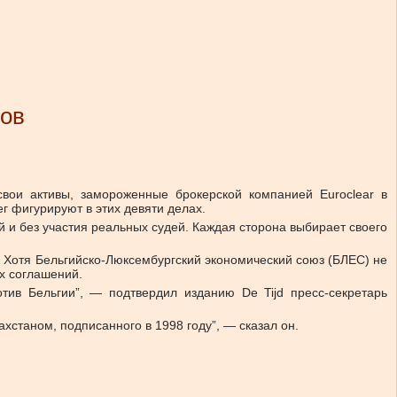
вов
свои активы, замороженные брокерской компанией Euroclear в
ег фигурируют в этих девяти делах.
й и без участия реальных судей. Каждая сторона выбирает своего
. Хотя Бельгийско-Люксембургский экономический союз (БЛЕС) не
х соглашений.
тив Бельгии”, — подтвердил изданию De Tijd пресс-секретарь
хстаном, подписанного в 1998 году”, — сказал он.