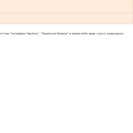
тва "Iнтерфакс-Україна", "Українськi Новини" в каком-либо виде строго запрещены