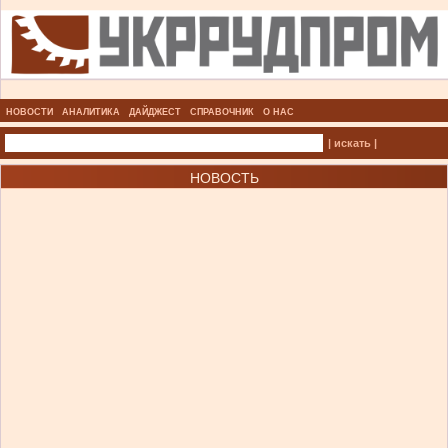
НОВОСТИ
АНАЛИТИКА
ДАЙДЖЕСТ
СПРАВОЧНИК
О НАС
| искать |
НОВОСТЬ