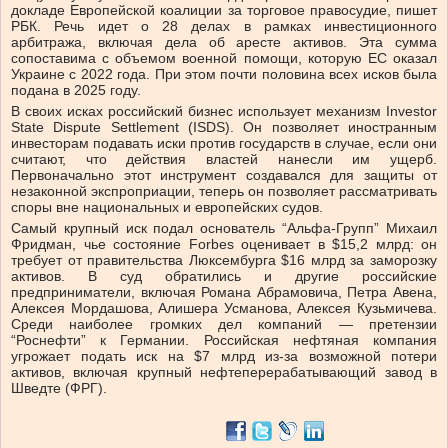
докладе Европейской коалиции за торговое правосудие, пишет
РБК. Речь идет о 28 делах в рамках инвестиционного
арбитража, включая дела об аресте активов. Эта сумма
сопоставима с объемом военной помощи, которую ЕС оказал
Украине с 2022 года. При этом почти половина всех исков была
подана в 2025 году.
В своих исках российский бизнес использует механизм Investor
State Dispute Settlement (ISDS). Он позволяет иностранным
инвесторам подавать иски против государств в случае, если они
считают, что действия властей нанесли им ущерб.
Первоначально этот инструмент создавался для защиты от
незаконной экспроприации, теперь он позволяет рассматривать
споры вне национальных и европейских судов.
Самый крупный иск подал основатель “Альфа-Групп” Михаил
Фридман, чье состояние Forbes оценивает в $15,2 млрд: он
требует от правительства Люксембурга $16 млрд за заморозку
активов. В суд обратились и другие российские
предприниматели, включая Романа Абрамовича, Петра Авена,
Алексея Мордашова, Алишера Усманова, Алексея Кузьмичева.
Среди наиболее громких дел компаний — претензии
“Роснефти” к Германии. Российская нефтяная компания
угрожает подать иск на $7 млрд из-за возможной потери
активов, включая крупный нефтеперерабатывающий завод в
Шведте (ФРГ).