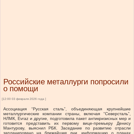
Российские металлурги попросили
о помощи
[12:00 03 февраля 2026 года ]
Ассоциация “Русская сталь”, объединяющая крупнейшие
металлургические компании страны, включая “Северсталь”,
НЛМК, Evraz и другие, подготовила пакет антикризисных мер и
готовится представить их первому вице-премьеру Денису
Мантурову, выяснил РБК. Заседание по развитию отрасли
запланировано на ближайшие дни, информацию о планах