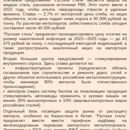
Ключевое предложение “Русской стали” касается акциза на
жидкую сталь, рассказали источники РБК. Этот налог ввели в
2022 году, чтобы изъять сверхдоходы отрасли в удачные
времена. Ставка — 2,7% от экспортной цены сляба, но акциз
обнуляется, если цена падает ниже порога в 30 000 рублей за
тонну. По расчетам металлургов, себестоимость сляба сегодня
составляет около 40 000 рублей.
“Русская сталь” предлагает проиндексировать цену отсечки на
размер накопленной инфляции за 2022—2025 годы — до 43
470 рублей за тонну, с последующей ежегодной индексацией, а
также распространить аналогичный акциз на импортную
продукцию.
Вторая большая группа предложений — стимулирование
внутреннего спроса. Здесь ставка делается на:
▪️ инфраструктурные проекты (предлагается обязать
госзаказчиков при строительстве и ремонте дорог, сетей и
других объектов использовать российские металлоконструкции,
чтобы минимум 80% металла было отечественного
происхождения);
▪️ автопром (через систему баллов за локализацию продукции
стимулировать автозаводы применять в кузовах машин не
менее 30% высокопрочных и 10% сверхвысокопрочных марок
российских сталей).
Отдельный блок посвящен защите рынка от растущего
импорта, особенно из Казахстана и Китая. “Русская сталь”
предлагает ввести ввести тарифную надбавку на
железнодорожные перевозки импортного металлопроката.
Экспортеры с 2015 года платят РЖД такую надбавку (сейчас