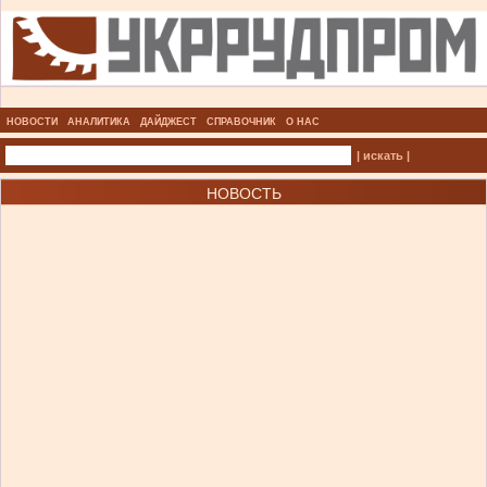
НОВОСТИ
АНАЛИТИКА
ДАЙДЖЕСТ
СПРАВОЧНИК
О НАС
| искать |
НОВОСТЬ