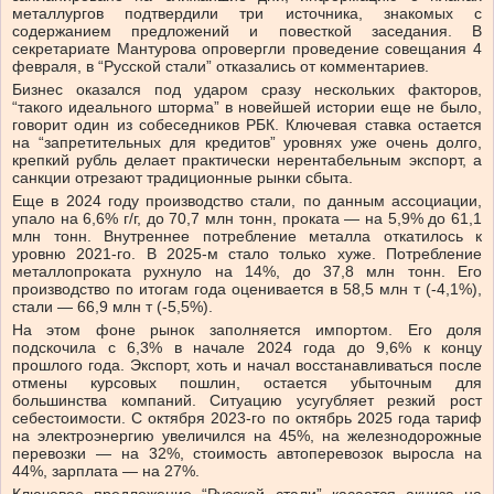
металлургов подтвердили три источника, знакомых с
содержанием предложений и повесткой заседания. В
секретариате Мантурова опровергли проведение совещания 4
февраля, в “Русской стали” отказались от комментариев.
Бизнес оказался под ударом сразу нескольких факторов,
“такого идеального шторма” в новейшей истории еще не было,
говорит один из собеседников РБК. Ключевая ставка остается
на “запретительных для кредитов” уровнях уже очень долго,
крепкий рубль делает практически нерентабельным экспорт, а
санкции отрезают традиционные рынки сбыта.
Еще в 2024 году производство стали, по данным ассоциации,
упало на 6,6% г/г, до 70,7 млн тонн, проката — на 5,9% до 61,1
млн тонн. Внутреннее потребление металла откатилось к
уровню 2021-го. В 2025-м стало только хуже. Потребление
металлопроката рухнуло на 14%, до 37,8 млн тонн. Его
производство по итогам года оценивается в 58,5 млн т (-4,1%),
стали — 66,9 млн т (-5,5%).
На этом фоне рынок заполняется импортом. Его доля
подскочила с 6,3% в начале 2024 года до 9,6% к концу
прошлого года. Экспорт, хоть и начал восстанавливаться после
отмены курсовых пошлин, остается убыточным для
большинства компаний. Ситуацию усугубляет резкий рост
себестоимости. С октября 2023-го по октябрь 2025 года тариф
на электроэнергию увеличился на 45%, на железнодорожные
перевозки — на 32%, стоимость автоперевозок выросла на
44%, зарплата — на 27%.