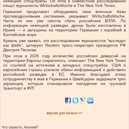
немецкие спецслужбы. Об этом в совместном расследовании
пишут журналисты WirtschaftsWoche и The New York Times.
Германия продолжает оборудовать свои военные базы
противодроновыми системами, указывает WirtschaftsWoche.
Часть из них уже смогла сбить российские БПЛА. По
информации немецкой разведки, дроны были изготовлены в
Иране — и запущены на территорию Германии с кораблей в
Балтийском море.
Кремль уже заявил, что расследование журналистов “выглядит
как фейк”, цитирует Reuters пресс-секретаря президента РФ
Дмитрия Пескова.
При этом в 2025 году количество российских диверсий на
территории Европы сократилось, отмечает The New York Times
со ссылкой на источники в западных спецслужбах. США и
европейские страны усилили обмен информацией о действиях
российской разведки в ЕС. Именно благодаря этому
сотрудничеству в мае в Германии и Швейцарии задержали трех
украинцев, которые планировали нападение на грузовой
транспорт в ФРГ.
версия для печати >>
Что скажете, Аноним?