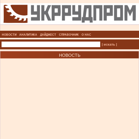
НОВОСТИ
АНАЛИТИКА
ДАЙДЖЕСТ
СПРАВОЧНИК
О НАС
| искать |
НОВОСТЬ