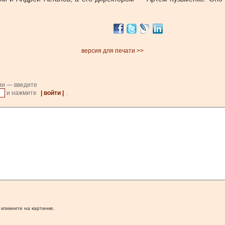
версия для печати >>
ии — введите
и нажмите
| войти |
.
 кликните на картинке.