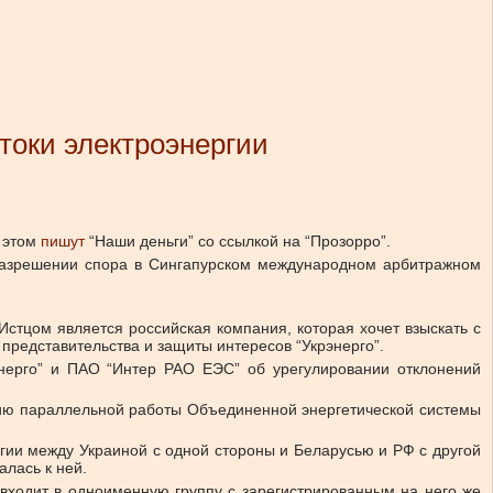
етоки электроэнергии
 этом
пишут
“Наши деньги” со ссылкой на “Прозорро”.
и разрешении спора в Сингапурском международном арбитражном
стцом является российская компания, которая хочет взыскать с
 представительства и защиты интересов “Укрэнерго”.
рэнерго” и ПАО “Интер РАО ЕЭС” об урегулировании отклонений
ию параллельной работы Объединенной энергетической системы
ргии между Украиной с одной стороны и Беларусью и РФ с другой
лась к ней.
входит в одноименную группу с зарегистрированным на него же