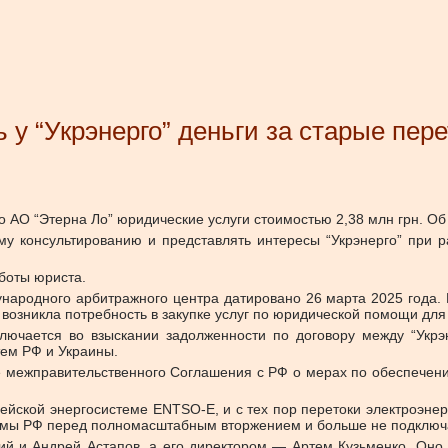
 у “Укрэнерго” деньги за старые пер
ло АО “Этерна Ло” юридические услуги стоимостью 2,38 млн грн.
Об
ому консультированию и представлять интересы “Укрэнерго” пр
аботы юриста.
ародного арбитражного центра датировано 26 марта 2025 года. И
 возникла потребность в закупке услуг по юридической помощи для
заключается во взыскании задолженности по договору между “Ук
тем РФ и Украины.
е межправительственного Соглашения с РФ о мерах по обеспечен
пейской энергосистеме ENTSO-E, и с тех пор перетоки электроэне
емы РФ перед полномасштабным вторжением и больше не подключа
ий и Андрей Астапов, а его директором — Артем Кузьменко. Оно 