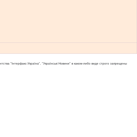
тва "Iнтерфакс-Україна", "Українськi Новини" в каком-либо виде строго запрещены