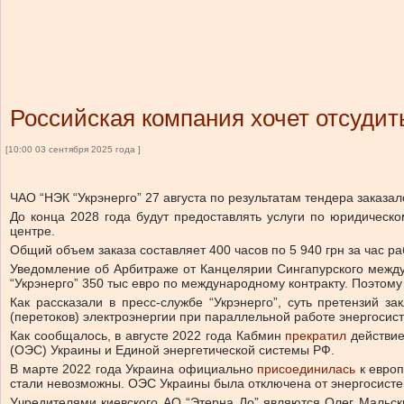
Российская компания хочет отсудить
[10:00 03 сентября 2025 года ]
ЧАО “НЭК “Укрэнерго” 27 августа по результатам тендера заказа
До конца 2028 года будут предоставлять услуги по юридическ
центре.
Общий объем заказа составляет 400 часов по 5 940 грн за час р
Уведомление об Арбитраже от Канцелярии Сингапурского междун
“Укрэнерго” 350 тыс евро по международному контракту. Поэтому
Как рассказали в пресс-службе “Укрэнерго”, суть претензий 
(перетоков) электроэнергии при параллельной работе энергосис
Как сообщалось, в августе 2022 года Кабмин
прекратил
действи
(ОЭС) Украины и Единой энергетической системы РФ.
В марте 2022 года Украина официально
присоединилась
к евро
стали невозможны. ОЭС Украины была отключена от энергосист
Учредителями киевского АО “Этерна Ло” являются Олег Мальск