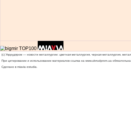
(c) Укррудпром — новости металлургии: цветная металлургия, черная металлургия, мета
При цитировании и использовании материалов ссылка на
www.ukrrudprom.ua
обязательна.
Сделано в miavia estudia.