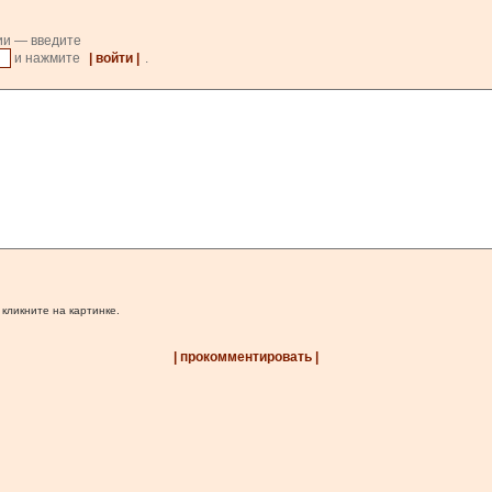
ии — введите
и нажмите
| войти |
.
 кликните на картинке.
| прокомментировать |