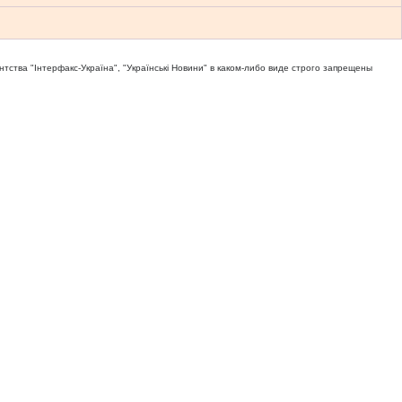
тва "Iнтерфакс-Україна", "Українськi Новини" в каком-либо виде строго запрещены