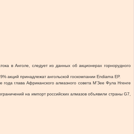
ока в Анголе, следует из данных об акционерах горнорудного
9% акций принадлежат ангольской госкомпании Endiama EP.
же года глава Африканского алмазного совета М'Зее Фула Нгенге
 ограничений на импорт российских алмазов объявили страны G7,