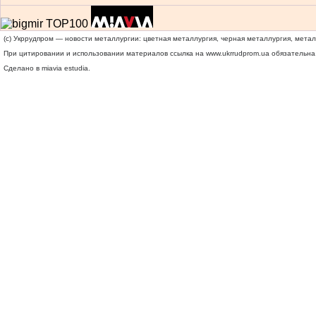
(c) Укррудпром — новости металлургии: цветная металлургия, черная металлургия, мета
При цитировании и использовании материалов ссылка на
www.ukrrudprom.ua
обязательна.
Сделано в miavia estudia.