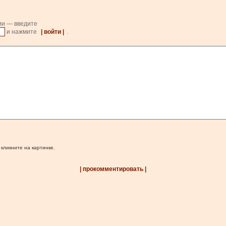
ии — введите
и нажмите
| войти |
.
 кликните на картинке.
| прокомментировать |