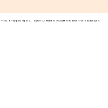
тва "Iнтерфакс-Україна", "Українськi Новини" в каком-либо виде строго запрещены