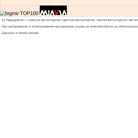
(c) Укррудпром — новости металлургии: цветная металлургия, черная металлургия, мета
При цитировании и использовании материалов ссылка на
www.ukrrudprom.ua
обязательна.
Сделано в miavia estudia.