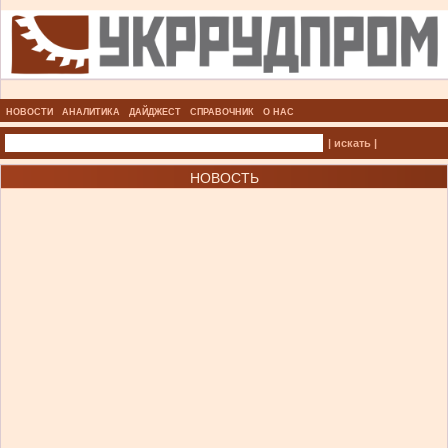
НОВОСТИ
АНАЛИТИКА
ДАЙДЖЕСТ
СПРАВОЧНИК
О НАС
| искать |
НОВОСТЬ