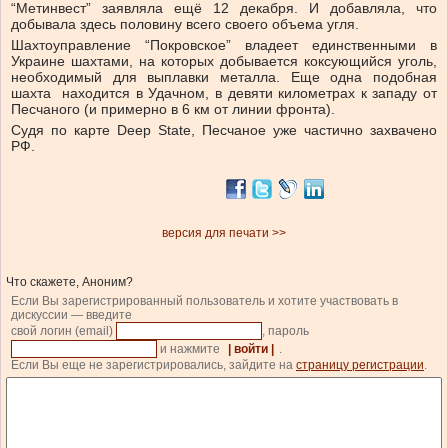
“Метинвест” заявляла ещё 12 декабря. И добавляла, что
добывала здесь половину всего своего объема угля.
Шахтоуправление “Покровское” владеет единственными в
Украине шахтами, на которых добывается коксующийся уголь,
необходимый для выплавки металла. Еще одна подобная
шахта находится в Удачном, в девяти километрах к западу от
Песчаного (и примерно в 6 км от линии фронта).
Судя по карте Deep State, Песчаное уже частично захвачено
РФ.
версия для печати >>
Что скажете, Аноним?
Если Вы зарегистрированный пользователь и хотите участвовать в
дискуссии — введите
свой логин (email)
, пароль
и нажмите
| войти |
.
Если Вы еще не зарегистрировались, зайдите на
страницу регистрации
.