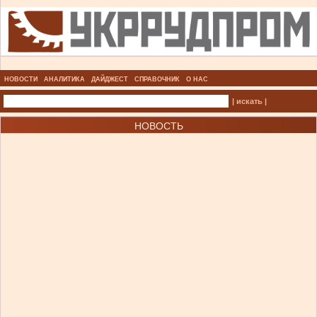
НОВОСТИ
АНАЛИТИКА
ДАЙДЖЕСТ
СПРАВОЧНИК
О НАС
| искать |
НОВОСТЬ