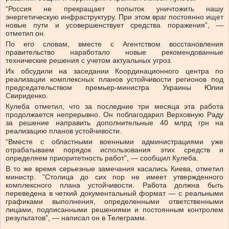
“Россия не прекращает попыток уничтожить нашу
энергетическую инфраструктуру. При этом враг постоянно ищет
новые пути и усовершенствует средства поражения”, —
отметил он.
По его словам, вместе с Агентством восстановления
правительство наработало новые рекомендованные
технические решения с учетом актуальных угроз.
Их обсудили на заседании Координационного центра по
реализации комплексных планов устойчивости регионов под
председательством премьер-министра Украины Юлии
Свириденко.
Кулеба отметил, что за последние три месяца эта работа
продолжается непрерывно. Он поблагодарил Верховную Раду
за решение направить дополнительные 40 млрд грн на
реализацию планов устойчивости.
“Вместе с областными военными администрациями уже
отрабатываем порядок использования этих средств и
определяем приоритетность работ”, — сообщил Кулеба.
В то же время серьезные замечания касались Киева, отметил
министр. ”Столица до сих пор не имеет утвержденного
комплексного плана устойчивости. Работа должна быть
переведена в четкий документальный формат — с реальными
графиками выполнения, определенными ответственными
лицами, подписанными решениями и постоянным контролем
результатов”, — написал он в Телеграмм.