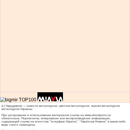
(c) Укррудпром — новости металлургии: цветная металлургия, черная металлургия,
металлургия Украины
При цитировании и использовании материалов ссылка на
www.ukrrudprom.ua
обязательна. Перепечатка, копирование или воспроизведение информации,
содержащей ссылку на агентства "Iнтерфакс-Україна", "Українськi Новини" в каком-либо
виде строго запрещены