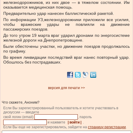
железнодорожников, из них двое — в тяжелом состоянии. Им
оказывается медицинская помощь.
Предварительно удар нанесен баллистической ракетой.
По информации УЗ,
железнодорожники приложили все усилия,
чтобы вражеские удары не повлияли на движение
пассажирских поездов.
До того утром 19 марта
враг ударил дронами по энергосистеме
железной дороги на Днепропетровщине.
Были
обесточены участки, но движение поездов продолжалось
по графику.
Во время ликвидации последствий враг нанес повторный удар.
Обошлось без пострадавших.
версия для печати >>
Что скажете, Аноним?
Если Вы зарегистрированный пользователь и хотите участвовать в
дискуссии — введите
свой логин (email)
, пароль
и нажмите
| войти |
.
Если Вы еще не зарегистрировались, зайдите на
страницу регистрации
.