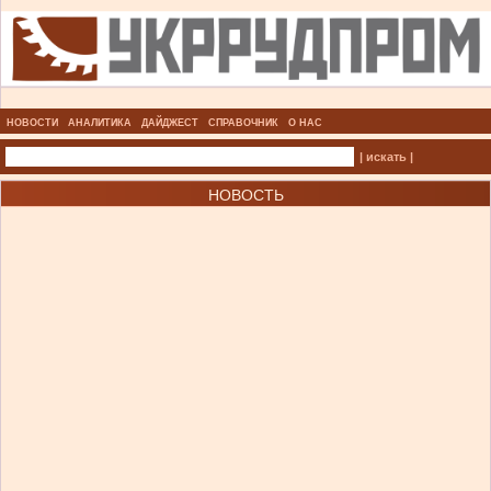
НОВОСТИ
АНАЛИТИКА
ДАЙДЖЕСТ
СПРАВОЧНИК
О НАС
| искать |
НОВОСТЬ