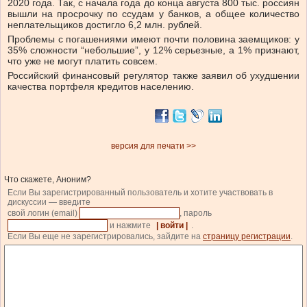
2020 года. Так, с начала года до конца августа 800 тыс. россиян
вышли на просрочку по ссудам у банков, а общее количество
неплательщиков достигло 6,2 млн. рублей.
Проблемы с погашениями имеют почти половина заемщиков: у
35% сложности “небольшие”, у 12% серьезные, а 1% признают,
что уже не могут платить совсем.
Российский финансовый регулятор также заявил об ухудшении
качества портфеля кредитов населению.
версия для печати >>
Что скажете, Аноним?
Если Вы зарегистрированный пользователь и хотите участвовать в
дискуссии — введите
свой логин (email)
, пароль
и нажмите
| войти |
.
Если Вы еще не зарегистрировались, зайдите на
страницу регистрации
.