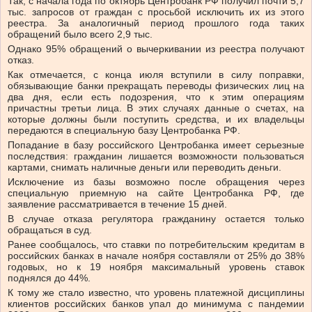
Так, с начала года по октябрь Центробанк РФ получил почти 5,7
тыс. запросов от граждан с просьбой исключить их из этого
реестра. За аналогичный период прошлого года таких
обращений было всего 2,9 тыс.
Однако 95% обращений о вычеркивании из реестра получают
отказ.
Как отмечается, с конца июля вступили в силу поправки,
обязывающие банки прекращать переводы физических лиц на
два дня, если есть подозрения, что к этим операциям
причастны третьи лица. В этих случаях данные о счетах, на
которые должны были поступить средства, и их владельцы
передаются в специальную базу Центробанка РФ.
Попадание в базу российского Центробанка имеет серьезные
последствия: гражданин лишается возможности пользоваться
картами, снимать наличные деньги или переводить деньги.
Исключение из базы возможно после обращения через
специальную приемную на сайте Центробанка РФ, где
заявление рассматривается в течение 15 дней.
В случае отказа регулятора гражданину остается только
обращаться в суд.
Ранее сообщалось, что ставки по потребительским кредитам в
российских банках в начале ноября составляли от 25% до 38%
годовых, но к 19 ноября максимальный уровень ставок
поднялся до 44%.
К тому же стало известно, что уровень платежной дисциплины
клиентов российских банков упал до минимума с пандемии