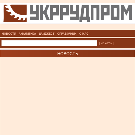
НОВОСТИ
АНАЛИТИКА
ДАЙДЖЕСТ
СПРАВОЧНИК
О НАС
| искать |
НОВОСТЬ