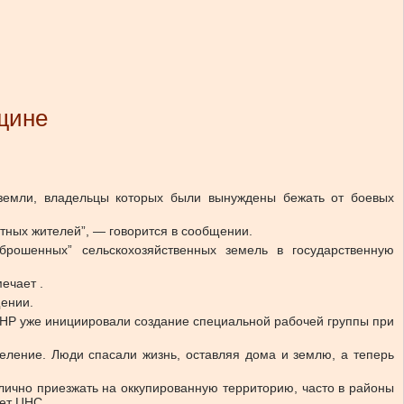
щине
 земли, владельцы которых были вынуждены бежать от боевых
тных жителей”, — говорится в сообщении.
брошенных” сельскохозяйственных земель в государственную
ечает .
щении.
ЛНР уже инициировали создание специальной рабочей группы при
еление. Люди спасали жизнь, оставляя дома и землю, а теперь
лично приезжать на оккупированную территорию, часто в районы
ет ЦНС.