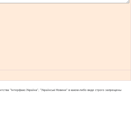
тва "Iнтерфакс-Україна", "Українськi Новини" в каком-либо виде строго запрещены