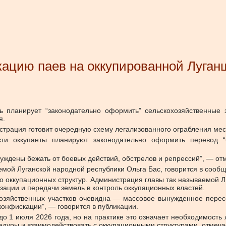
кацию паев на оккупированной Луган
ь планирует “законодательно оформить” сельскохозяйственные
я.
трация готовит очередную схему легализованного ограбления мес
ти оккупанты планируют законодательно оформить перевод “
нуждены бежать от боевых действий, обстрелов и репрессий”, — отм
аемой Луганской народной республики Ольга Бас, говорится в сооб
о оккупационных структур. Администрация главы так называемой 
зации и передачи земель в контроль оккупационных властей.
хозяйственных участков очевидна — массовое вынужденное перес
конфискации”, — говорится в публикации.
о 1 июля 2026 года, но на практике это означает необходимость 
едуры и взаимодействовать с оккупационными структурами, отмеча