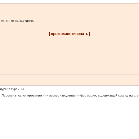
 кликните на картинке.
| прокомментировать |
ллургия Украины
 Перепечатка, копирование или воспроизведение информации, содержащей ссылку на агентс