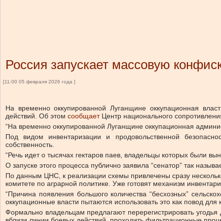
Россия запускает массовую конфис
[11:00 05 февраля 2026 года ]
На временно оккупированной Луганщине оккупационная власт
действий.
Об этом
сообщает
Центр национального сопротивлени
“На временно оккупированной Луганщине оккупационная админис
Под видом инвентаризации и продовольственной безопаснос
собственность.
“Речь идет о тысячах гектаров паев, владельцы которых были вы
О запуске этого процесса публично заявила “сенатор” так назыв
По данным ЦНС, к реализации схемы привлечены сразу нескольк
комитете по аграрной политике. Уже готовят механизм инвентари
“Причина появления большого количества “бесхозных” сельско
оккупационные власти пытаются использовать это как повод для 
Формально владельцам предлагают перерегистрировать угодья д
вблизи линии боевых действий, проходить фильтрационные проц