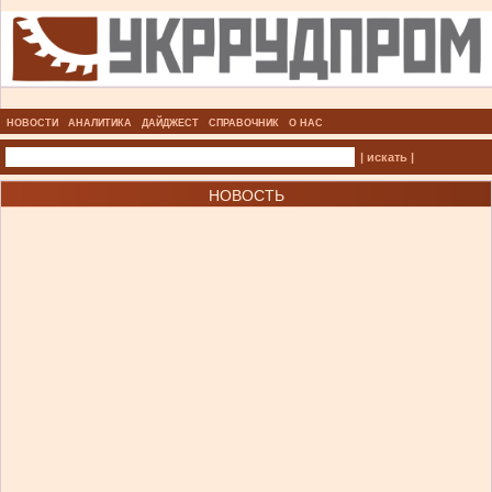
НОВОСТИ
АНАЛИТИКА
ДАЙДЖЕСТ
СПРАВОЧНИК
О НАС
| искать |
НОВОСТЬ