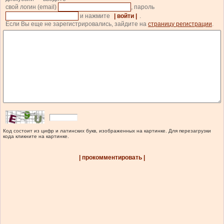
свой логин (email)
, пароль
и нажмите
| войти |
.
Если Вы еще не зарегистрировались, зайдите на
страницу регистрации
.
Код состоит из цифр и латинских букв, изображенных на картинке. Для перезагрузки
кода кликните на картинке.
| прокомментировать |