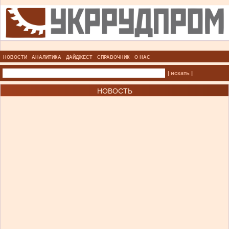
НОВОСТИ
АНАЛИТИКА
ДАЙДЖЕСТ
СПРАВОЧНИК
О НАС
| искать |
НОВОСТЬ