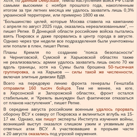
Хотя, по
данным DeepState
, темпы наступления войск РФ стали
самыми высокими с ноября прошлого года, накопленным
итогом за три летних месяца им удалось захватить лишь 0,3%
украинской территории, или примерно 1800 кв км.
“Большинство целей, которые Москва ставила на кампанию
с апреля по август 2025 года, оказались нереализованными”, —
пишет Репке. В Донецкой области российские войска пытались
взять Покровск и даже прорвались в центр города в августе.
Однако через три недели все подразделения были уничтожены
или попали в плен, пишет Репке.
Планы Кремля по созданию “пояса безопасности”
в Черниговской, Сумской и Харьковской областях также
не реализовались: армии удалось захватить лишь около 70 км
вдоль границы, хотя на Сумы была брошена
50-тысячная
группировка
, а на Харьков —
силы такой же численности
,
включая элитные дивизии ВДВ.
Всего на передовую линию фронта генералы Генштаба
отправили 160 тысяч бойцов
. Тем не менее, на юге,
в Херсонской и Запорожской областях, фронт остался
стабильным, и “Кремль вынужден был фактически отказаться
от планов наступления”, пишет Репке.
В середине августа российским военным
удалось прорвать
оборону ВСУ к северу от Покровска и вклиниться вглубь на 15-
17 км. Однако, как
пишут
эксперты Института изучения войны,
возникший выступ оказался слишком узким и уязвимым для
ответных атак ВСУ. А участвовавшие в прорыве части
к 20 августа
оказались
под угрозой окружения.