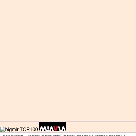
(c) Укррудпром — новости металлургии: цветная металлургия, черная металлургия,