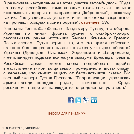
В результате наступление на этом участке захлебнулось. “Судя
по всему, российское командование отказалось от попыток
использовать прорыв в направлении Доброполья”, поскольку
тактика “не увенчалась успехом и не позволила закрепиться
на прочных позициях в зоне прорыва”,
отмечает
ISW.
Генералы Генштаба обещают Владимиру Путину, что оборона
Украины по линии фронта рухнет к октябрю-ноябрю,
рассказывали ранее источники Reuters, близкие к Кремлю.
По их словам, Путин верит в то, что его армия побеждает
на поле боя, сохраняет планы по захвату четырех областей
Украины (Донецкой, Луганской, Херсонской и Запорожской)
и не планирует поддаваться на ультиматумы Дональда Трампа.
Российская армия может снова попробовать перейти
в наступление зимой, когда земля промерзнет, ​а листья опадут
с деревьев, что снизит защиту от беспилотников, сказал Bild
военный эксперт Густав Грессель. “Реорганизация украинской
армии наводит порядок в рядах, — отмечает он. — Среди
россиян же, напротив, наблюдается определенная усталость”.
версия для печати >>
Что скажете, Аноним?
Если Вы зарегистрированный пользователь и хотите участвовать в