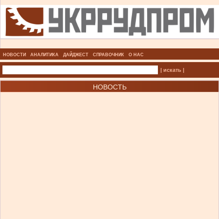
НОВОСТИ
АНАЛИТИКА
ДАЙДЖЕСТ
СПРАВОЧНИК
О НАС
| искать |
НОВОСТЬ