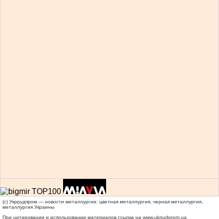
(c) Укррудпром — новости металлургии: цветная металлургия, черная металлургия,
металлургия Украины
При цитировании и использовании материалов ссылка на
www.ukrrudprom.ua