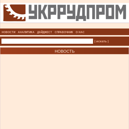
НОВОСТИ
АНАЛИТИКА
ДАЙДЖЕСТ
СПРАВОЧНИК
О НАС
| искать |
НОВОСТЬ