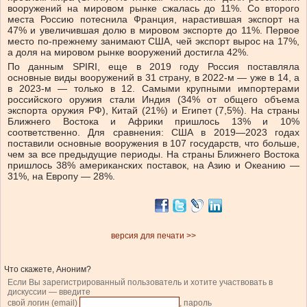
вооружений на мировом рынке сжалась до 11%. Со второго
места Россию потеснила Франция, нарастившая экспорт на
47% и увеличившая долю в мировом экспорте до 11%. Первое
место по-прежнему занимают США, чей экспорт вырос на 17%,
а доля на мировом рынке вооружений достигла 42%.
По данным SPIRI, еще в 2019 году Россия поставляла
основные виды вооружений в 31 страну, в 2022-м — уже в 14, а
в 2023-м — только в 12. Самыми крупными импортерами
российского оружия стали Индия (34% от общего объема
экспорта оружия РФ), Китай (21%) и Египет (7,5%). На страны
Ближнего Востока и Африки пришлось 13% и 10%
соответственно. Для сравнения: США в 2019—2023 годах
поставили основные вооружения в 107 государств, что больше,
чем за все предыдущие периоды. На страны Ближнего Востока
пришлось 38% американских поставок, на Азию и Океанию —
31%, на Европу — 28%.
версия для печати >>
Что скажете, Аноним?
Если Вы зарегистрированный пользователь и хотите участвовать в
дискуссии — введите
свой логин (email)
, пароль