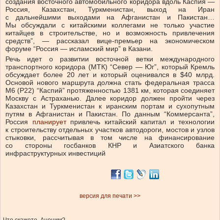
создания восточного автомобильного коридора вдоль Каспия —
Россия, Казахстан, Туркменистан, выход на Иран
с дальнейшими выходами на Афганистан и Пакистан…
Мы обсуждали с китайскими коллегами не только участие
китайцев в строительстве, но и возможность привлечения
средств”, — рассказал вице-премьер на экономическом
форуме “Россия — исламский мир” в Казани.
Речь идет о развитии восточной ветки международного
транспортного коридора (МТК) “Север — Юг”, который Кремль
обсуждает более 20 лет и который оценивался в $40 млрд.
Основой нового маршрута должна стать федеральная трасса
М6 (Р22) “Каспий” протяженностью 1381 км, которая соединяет
Москву с Астраханью. Далее коридор должен пройти через
Казахстан и Туркменистан к иранским портам и сухопутным
путям в Афганистан и Пакистан. По данным “Коммерсанта”,
Россия
планирует
привлечь китайский капитал и технологии
к строительству отдельных участков автодороги, мостов и узлов
стыковки, рассчитывая в том числе на финансирование
со стороны госбанков КНР и Азиатского банка
инфраструктурных инвестиций
версия для печати >>