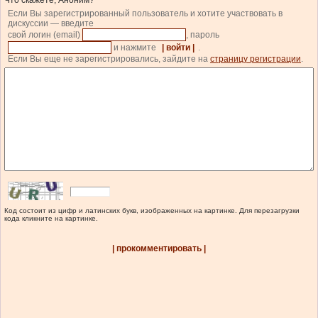
Что скажете, Аноним?
Если Вы зарегистрированный пользователь и хотите участвовать в
дискуссии — введите
свой логин (email)
, пароль
и нажмите
| войти |
.
Если Вы еще не зарегистрировались, зайдите на
страницу регистрации
.
Код состоит из цифр и латинских букв, изображенных на картинке. Для перезагрузки
кода кликните на картинке.
| прокомментировать |