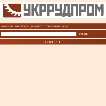
НОВОСТИ
АНАЛИТИКА
ДАЙДЖЕСТ
СПРАВОЧНИК
О НАС
| искать |
НОВОСТЬ