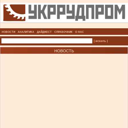
НОВОСТИ
АНАЛИТИКА
ДАЙДЖЕСТ
СПРАВОЧНИК
О НАС
| искать |
НОВОСТЬ