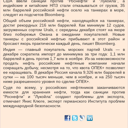
США ввели санкции против “Роснефти” и “Лукойла”, а
индийские и китайские НПЗ стали отказываться от грузов, 35
млн баррелей российской нефти осело на танкерах в море,
следует из подсчетов Bloomberg.
Общий объем российской нефти, находящейся на танкерах,
достиг рекордных 216 млн баррелей. Как минимум 12 судов,
загруженных сортом Urals, с середины декабря стоят на якоре
близ побережья Омана в ожидании покупателей. Новые
танкеры с российской нефтью прибывают в этот район и
бросают якорь практически каждый день, пишет Bloomberg.
Индия — главный покупатель морских партий Urals — в
декабре сократила импорт до минимума за три года: 1,1 млн
баррелей в день против 1,7 млн в ноябре. Из-за невозможности
продать нефть российские нефтяные компании начали
сокращать добычу, несмотря на то, что квота ОПЕК+ позволяет
ее наращивать. В декабре Россия качала 9,326 млн баррелей в
сутки — на 100 тысяч меньше, чем в ноябре, и на 250 тысяч
ниже разрешенного уровня по сделке ОПЕК+.
Судя по всему, у российских нефтяников заканчиваются
емкости для хранения нефти, тогда как санкции против
“Роснефти” и “Лукойла” создают проблемы для экспорта,
отмечает Янис Клюге, эксперт германского Института проблем
международной безопасности.