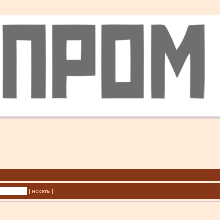
| искать |