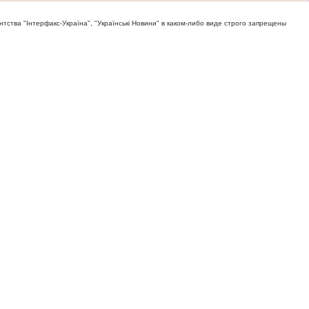
тва "Iнтерфакс-Україна", "Українськi Новини" в каком-либо виде строго запрещены