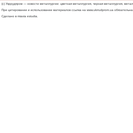
(c) Укррудпром — новости металлургии: цветная металлургия, черная металлургия, мета
При цитировании и использовании материалов ссылка на
www.ukrrudprom.ua
обязательна.
Сделано в miavia estudia.