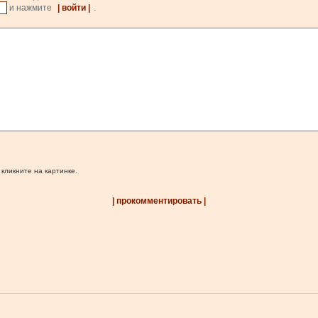
и нажмите
| войти |
.
 кликните на картинке.
| прокомментировать |