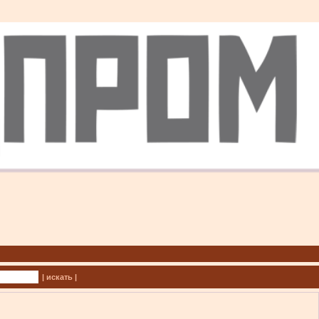
| искать |