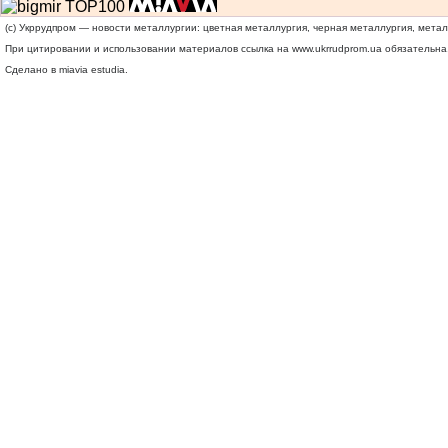
(c) Укррудпром — новости металлургии: цветная металлургия, черная металлургия, мета
При цитировании и использовании материалов ссылка на
www.ukrrudprom.ua
обязательна.
Сделано в miavia estudia.