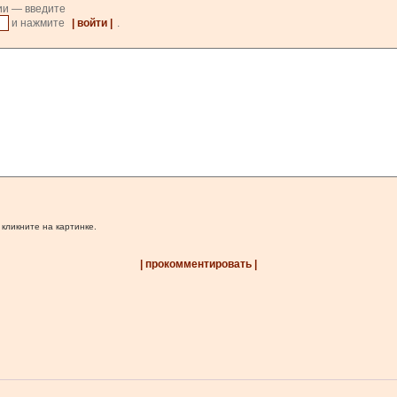
ии — введите
и нажмите
| войти |
.
 кликните на картинке.
| прокомментировать |