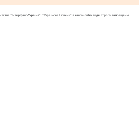
тва "Iнтерфакс-Україна", "Українськi Новини" в каком-либо виде строго запрещены