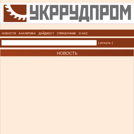
НОВОСТИ
АНАЛИТИКА
ДАЙДЖЕСТ
СПРАВОЧНИК
О НАС
| искать |
НОВОСТЬ