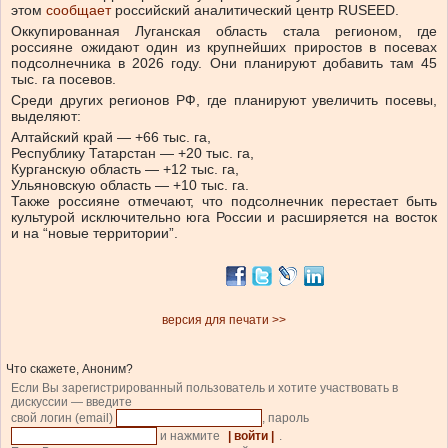
этом
сообщает
российский аналитический центр RUSEED.
Оккупированная Луганская область стала регионом, где
россияне ожидают один из крупнейших приростов в посевах
подсолнечника в 2026 году. Они планируют добавить там 45
тыс. га посевов.
Среди других регионов РФ, где планируют увеличить посевы,
выделяют:
Алтайский край — +66 тыс. га,
Республику Татарстан — +20 тыс. га,
Курганскую область — +12 тыс. га,
Ульяновскую область — +10 тыс. га.
Также россияне отмечают, что подсолнечник перестает быть
культурой исключительно юга России и расширяется на восток
и на “новые территории”.
версия для печати >>
Что скажете, Аноним?
Если Вы зарегистрированный пользователь и хотите участвовать в
дискуссии — введите
свой логин (email)
, пароль
и нажмите
| войти |
.