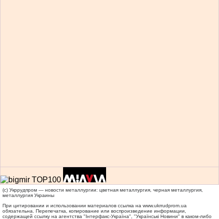
(c) Укррудпром — новости металлургии: цветная металлургия, черная металлургия,
металлургия Украины
При цитировании и использовании материалов ссылка на
www.ukrrudprom.ua
обязательна. Перепечатка, копирование или воспроизведение информации,
содержащей ссылку на агентства "Iнтерфакс-Україна", "Українськi Новини" в каком-либо