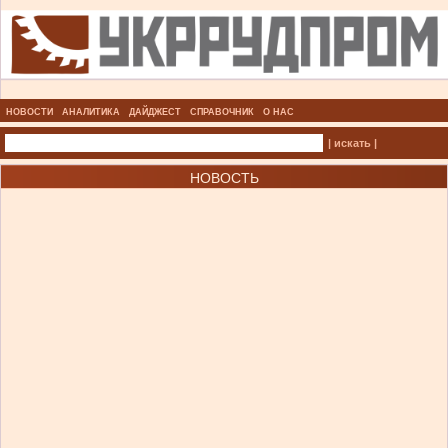
НОВОСТИ
АНАЛИТИКА
ДАЙДЖЕСТ
СПРАВОЧНИК
О НАС
| искать |
НОВОСТЬ