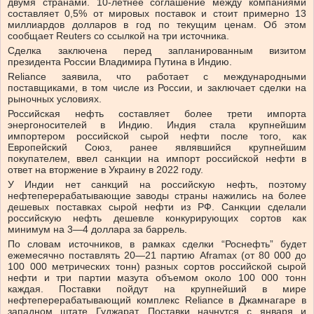
двумя странами. 10-летнее соглашение между компаниями
составляет 0,5% от мировых поставок и стоит примерно 13
миллиардов долларов в год по текущим ценам. Об этом
сообщает Reuters со ссылкой на три источника.
Сделка заключена перед запланированным визитом
президента России Владимира Путина в Индию.
Reliance заявила, что работает с международными
поставщиками, в том числе из России, и заключает сделки на
рыночных условиях.
Российская нефть составляет более трети импорта
энергоносителей в Индию. Индия стала крупнейшим
импортером российской сырой нефти после того, как
Европейский Союз, ранее являвшийся крупнейшим
покупателем, ввел санкции на импорт российской нефти в
ответ на вторжение в Украину в 2022 году.
У Индии нет санкций на российскую нефть, поэтому
нефтеперерабатывающие заводы страны нажились на более
дешевых поставках сырой нефти из РФ. Санкции сделали
российскую нефть дешевле конкурирующих сортов как
минимум на 3—4 доллара за баррель.
По словам источников, в рамках сделки “Роснефть” будет
ежемесячно поставлять 20—21 партию Aframax (от 80 000 до
100 000 метрических тонн) разных сортов российской сырой
нефти и три партии мазута объемом около 100 000 тонн
каждая. Поставки пойдут на крупнейший в мире
нефтеперерабатывающий комплекс Reliance в Джамнагаре в
западном штате Гуджарат. Поставки начнутся с января и