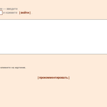
ии — введите
и нажмите
| войти |
.
 кликните на картинке.
| прокомментировать |