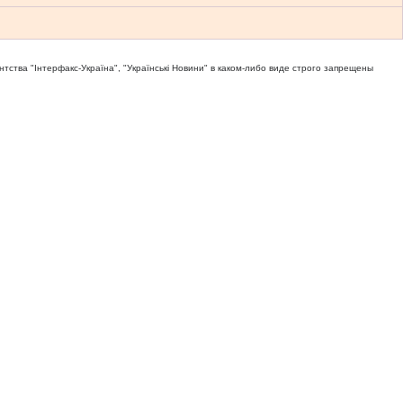
тва "Iнтерфакс-Україна", "Українськi Новини" в каком-либо виде строго запрещены