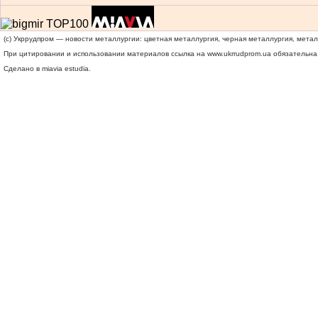
(c) Укррудпром — новости металлургии: цветная металлургия, черная металлургия, мета
При цитировании и использовании материалов ссылка на
www.ukrrudprom.ua
обязательна.
Сделано в miavia estudia.