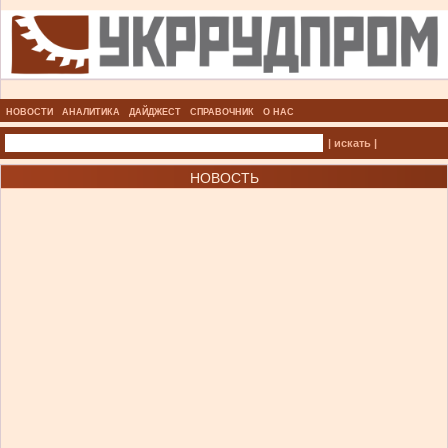
НОВОСТИ
АНАЛИТИКА
ДАЙДЖЕСТ
СПРАВОЧНИК
О НАС
| искать |
НОВОСТЬ