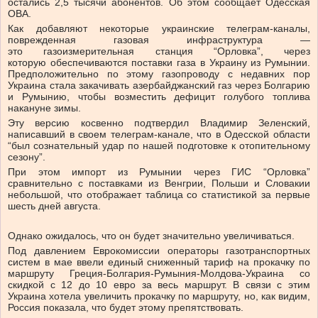
остались 2,5 тысячи абонентов. Об этом сообщает Одесская
ОВА.
Как добавляют некоторые украинские телеграм-каналы,
поврежденная газовая инфраструктура —
это газоизмерительная станция “Орловка”, через
которую обеспечиваются поставки газа в Украину из Румынии.
Предположительно по этому газопроводу с недавних пор
Украина стала закачивать азербайджанский газ через Болгарию
и Румынию, чтобы возместить дефицит голубого топлива
накануне зимы.
Эту версию косвенно подтвердил Владимир Зеленский,
написавший в своем телеграм-канале, что в Одесской области
“был сознательный удар по нашей подготовке к отопительному
сезону”.
При этом импорт из Румынии через ГИС “Орловка”
сравнительно с поставками из Венгрии, Польши и Словакии
небольшой, что отображает таблица со статистикой за первые
шесть дней августа.
Однако ожидалось, что он будет значительно увеличиваться.
Под давлением Еврокомиссии операторы газотранспортных
систем в мае ввели единый сниженный тариф на прокачку по
маршруту Греция-Болгария-Румыния-Молдова-Украина со
скидкой с 12 до 10 евро за весь маршрут. В связи с этим
Украина хотела увеличить прокачку по маршруту, но, как видим,
Россия показала, что будет этому препятствовать.