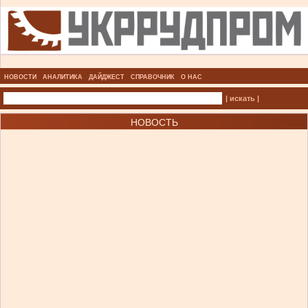
НОВОСТИ
АНАЛИТИКА
ДАЙДЖЕСТ
СПРАВОЧНИК
О НАС
| искать |
НОВОСТЬ