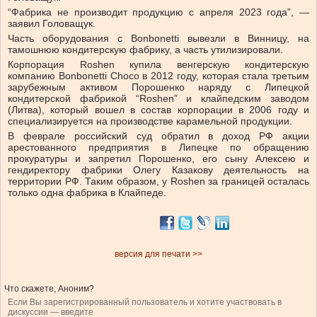
“Фабрика не производит продукцию с апреля 2023 года”, —
заявил Головащук.
Часть оборудования с Bonbonetti вывезли в Винницу, на
тамошнюю кондитерскую фабрику, а часть утилизировали.
Корпорация Roshen купила венгерскую кондитерскую
компанию Bonbonetti Choco в 2012 году, которая стала третьим
зарубежным активом Порошенко наряду с Липецкой
кондитерской фабрикой “Roshen” и клайпедским заводом
(Литва), который вошел в состав корпорации в 2006 году и
специализируется на производстве карамельной продукции.
В феврале российский суд обратил в доход РФ акции
арестованного предприятия в Липецке по обращению
прокуратуры и запретил Порошенко, его сыну Алексею и
гендиректору фабрики Олегу Казакову деятельность на
территории РФ. Таким образом, у Roshen за границей осталась
только одна фабрика в Клайпеде.
версия для печати >>
Что скажете, Аноним?
Если Вы зарегистрированный пользователь и хотите участвовать в
дискуссии — введите