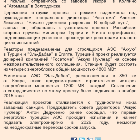
и гжелью, отправилось со заводов “Ижора” в Колпино
и “Атоммаш” в Волгодонске.
Церемония отгрузки прошла в режиме видеомоста под
руководством генерального директора “Росатома” Алексея
Лихачева. “Начало движения разрешаю. В добрый путь”, —
заявил он, обращаясь к участникам проекта. Российская
сторона вручила министрам Турции и Египта сертификаты,
подтверждающие успешное прохождение реакторами полного
цикла испытаний.
Реакторы предназначены для строящихся АЭС “Аккую”
в Турции и “Эль-Дабаа” в Египте. Турецкий проект реализуется
дочерней компанией “Росатома” “Аккую Нуклеар” на основе
межправительственного соглашения. Станция будет состоять
из четырех энергоблоков общей мощностью 4800 МВт.
Египетская АЭС “Эль-Дабаа”, расположенная в 350 км
от Каира, также предусматривает строительство четырех
энергоблоков мощностью 1200 МВт каждый. Соглашение
о сотрудничестве по этому проекту было подписано в ноябре
2015 года.
Реализация проектов сталкивается с трудностями из-за
западных санкций. Председатель совета директоров “Аккую
Нуклеар” Антон Дедусенко ранее сообщал, что первый
энергоблок турецкой АЭС проходит испытания и начнет
подавать электроэнергию в 2026 году, несмотря
на неоднократные переносы сроков запуска.