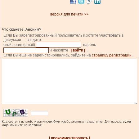
версия для печати >>
Что скажете, Аноним?
Если Вы зарегистрированный пользователь и хотите участвовать в
дискуссии — введите
свой логин (email)
, пароль
и нажмите
| войти |
.
Если Вы еще не зарегистрировались, зайдите на
страницу регистрации
.
Код состоит из цифр и латинских букв, изображенных на картинке. Для перезагрузки
кода кликните на картинке.
| прокомментировать |