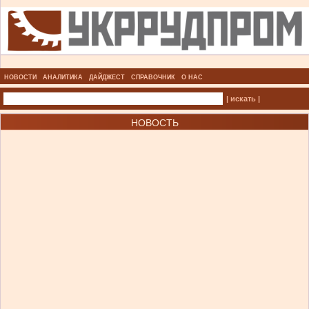
НОВОСТИ
АНАЛИТИКА
ДАЙДЖЕСТ
СПРАВОЧНИК
О НАС
| искать |
НОВОСТЬ