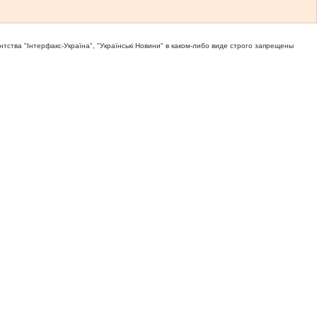
тва "Iнтерфакс-Україна", "Українськi Новини" в каком-либо виде строго запрещены