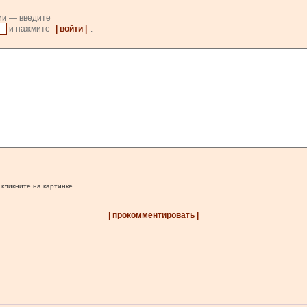
ии — введите
и нажмите
| войти |
.
 кликните на картинке.
| прокомментировать |