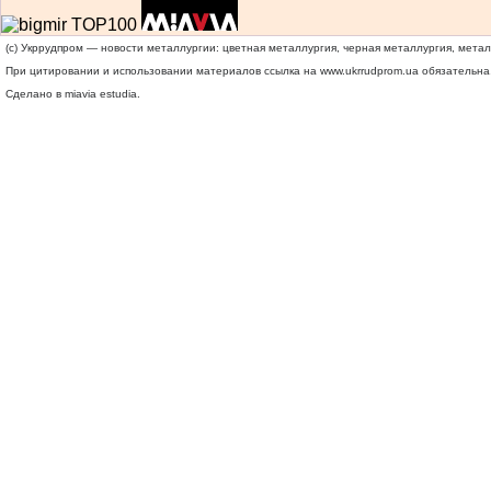
(c) Укррудпром — новости металлургии: цветная металлургия, черная металлургия, мета
При цитировании и использовании материалов ссылка на
www.ukrrudprom.ua
обязательна.
Сделано в miavia estudia.