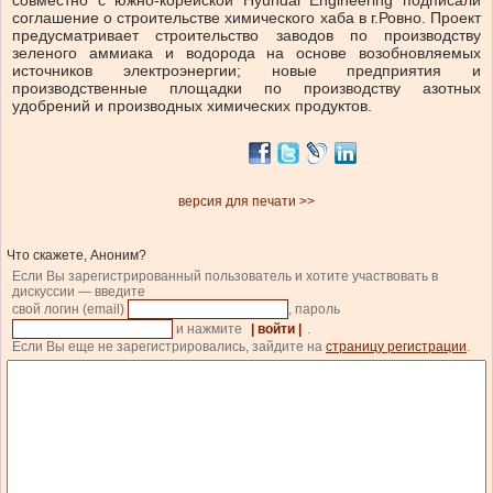
совместно с южно-корейской Hyundai Engineering подписали
соглашение о строительстве химического хаба в г.Ровно. Проект
предусматривает строительство заводов по производству
зеленого аммиака и водорода на основе возобновляемых
источников электроэнергии; новые предприятия и
производственные площадки по производству азотных
удобрений и производных химических продуктов.
версия для печати >>
Что скажете, Аноним?
Если Вы зарегистрированный пользователь и хотите участвовать в
дискуссии — введите
свой логин (email)
, пароль
и нажмите
| войти |
.
Если Вы еще не зарегистрировались, зайдите на
страницу регистрации
.