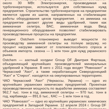
около 30 МВт. Электроэнергия, производимая на
турбогенераторах, используется для собственных нужд
предприятия. Строительство турбогенераторов на предприятии
является одним из шагов, направленных на стабилизацию
работы оборудования цехов предприятия. : из аммиака на
предприятии делают другие виды удобрений, такие как
аммиачная селитра, ВАС, аммиачная вода. Ввод
генерационного оборудования позволяет стабилизировать
производственные процессы на предприятии.
Холдинг Ostchem планомерно выводит мощности по
производству аммиачной селитры на полную загрузку, но
процент нагрузки зависит от платежеспособного спроса и
объемов импорта. сезона — 1 млн тонн для нужд украинского
рынка.
Ostchem — азотный холдинг Group DF Дмитрия Фирташа,
объединяющий крупнейших производителей минеральных
удобрений в Украине. В него с 2011 года входят “Ровноазот” и
Черкасский “Азот”, а также неработающие Северодонецкий
“Азот” и “Стирол”. находятся на оккупированных территориях.
ЧАО Черкасский “Азот” (Черкассы, Украина) — одно из
крупнейших украинских химических предприятий. Проектная
производственная мощность по выработке аммиака составляет
962,7 тыс. тонн в год, аммиачной селитры — 970 тыс. тонн в
год, карбамида — 891,6 тыс., КАС — 1 млн тонн в год.
ЧАО “Ровноазот” — одно из крупнейших украинских химических
предприятий в Западной Украине. 12 апреля 2024 г. Group DF