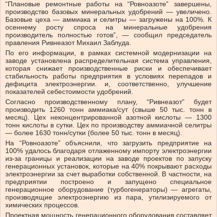
“Плановые ремонтные работы на “Ровноазоте” завершены,
производство базовых минеральных удобрений — увеличено.
Базовые цеха — аммиака и селитры — загружены на 100%. К
осеннему росту спроса на минеральные удобрения
производитель полностью готов”, — сообщил председатель
правления Ривнеазот Михаил Заблуда.
По его информации, в рамках системной модернизации на
заводе установлена ​​распределительная система управления,
которая снижает производственные риски и обеспечивает
стабильность работы предприятия в условиях перепадов и
дефицита электроэнергии. и, соответственно, улучшение
показателей себестоимости удобрений.
Согласно производственному плану, “Ривнеазот” будет
производить 1260 тонн аммиака/сут (свыше 50 тыс. тонн в
месяц). Цех неконцентрированной азотной кислоты — 1300
тонн кислоты в сутки. Цех по производству аммиачной селитры
— более 1630 тонн/сутки (более 50 тыс. тонн в месяц).
На “Ровноазоте” объяснили, что загрузить предприятие на
100% удалось благодаря отлаженному импорту электроэнергии
из-за границы и реализации на заводе проектов по запуску
генерационных установок, которые на 40% покрывают расходы
электроэнергии за счет выработки собственной. В частности, на
предприятии построено и запущено специальное
генерационное оборудование (турбогенераторы) — агрегаты,
производящие электроэнергию из пара, утилизируемого от
химических процессов.
Проектная мощность генерационного оборудования составляет