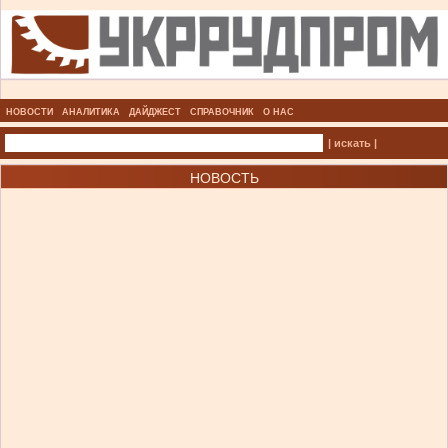
НОВОСТИ
АНАЛИТИКА
ДАЙДЖЕСТ
СПРАВОЧНИК
О НАС
| искать |
НОВОСТЬ