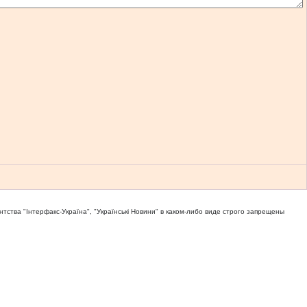
тва "Iнтерфакс-Україна", "Українськi Новини" в каком-либо виде строго запрещены