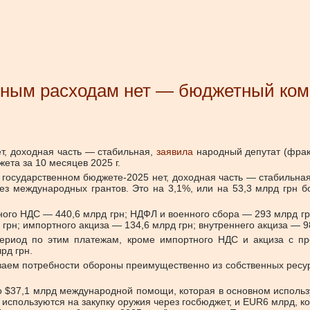
нным расходам нет — бюджетный ком
т, доходная часть — стабильная,
заявила
народный депутат (фрак
ета за 10 месяцев 2025 г.
государственном бюджете-2025 нет, доходная часть — стабильная
без международных грантов. Это на 3,1%, или на 53,3 млрд грн 
ого НДС — 440,6 млрд грн; НДФЛ и военного сбора — 293 млрд гр
рн; импортного акциза — 134,6 млрд грн; внутреннего акциза — 9
 период по этим платежам, кроме импортного НДС и акциза с п
рд грн.
иваем потребности обороны преимущественно из собственных ресу
о $37,1 млрд международной помощи, которая в основном использ
 используются на закупку оружия через госбюджет, и EUR6 млрд, 