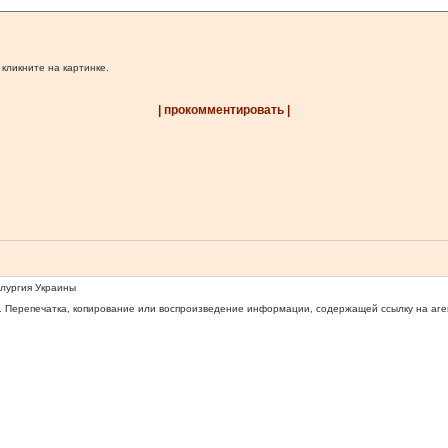
 кликните на картинке.
| прокомментировать |
ллургия Украины
 Перепечатка, копирование или воспроизведение информации, содержащей ссылку на агентс