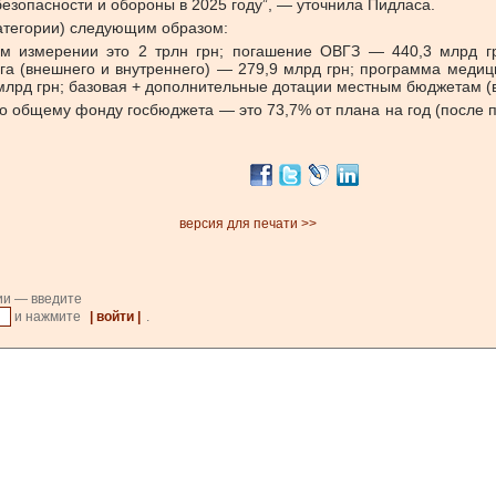
езопасности и обороны в 2025 году”, — уточнила Пидласа.
атегории) следующим образом:
 измерении это 2 трлн грн; погашение ОВГЗ — 440,3 млрд гр
га (внешнего и внутреннего) — 279,9 млрд грн; программа медици
млрд грн; базовая + дополнительные дотации местным бюджетам (в
по общему фонду госбюджета — это 73,7% от плана на год (после 
версия для печати >>
ии — введите
и нажмите
| войти |
.