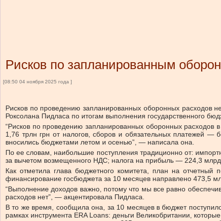
Рисков по запланированным оборо
[08:50 04 ноября 2025 года ]
Рисков по проведению запланированных оборонных расходов не
Роксолана Пидласа по итогам выполнения государственного бюдж
“Рисков по проведению запланированных оборонных расходов в 
1,76 трлн грн от налогов, сборов и обязательных платежей — 
вносились бюджетами летом и осенью”, — написала она.
По ее словам, наибольшие поступления традиционно от: импортн
за вычетом возмещенного НДС; налога на прибыль — 224,3 млрд г
Как отметила глава бюджетного комитета, план на отчетный
финансирование госбюджета за 10 месяцев направлено 473,5 мл
“Выполнение доходов важно, потому что мы все равно обеспеч
расходов нет”, — акцентировала Пидласа.
В то же время, сообщила она, за 10 месяцев в бюджет поступил
рамках инструмента ERA Loans: деньги Великобритании, которые