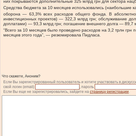
них покрываются дополнительные 325 млрд грн для сектора нацб
Средства бюджета за 10 месяцев использовались (наибольшие к
оборона — 63,3% всех расходов общего фонда. В абсолютном
инвестиционных проектов) — 322,3 млрд грн; обслуживание дол
доплатами) — 93,3 млрд грн; погашение внешнего долга — 89,7 
“Всего за 10 месяцев было проведено расходов на 3,2 трлн грн 
месяцев этого года”, — резюмировала Пидласа.
Что скажете, Аноним?
Если Вы зарегистрированный пользователь и хотите участвовать в дискусс
свой логин (email)
, пароль
Если Вы еще не зарегистрировались, зайдите на
страницу регистрации
.