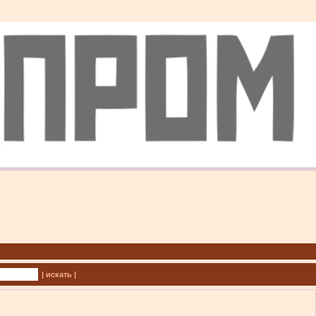
| искать |