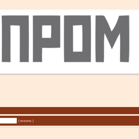
| искать |