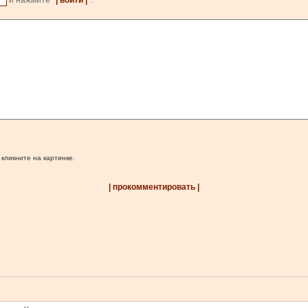
и нажмите
| войти |
.
 кликните на картинке.
| прокомментировать |