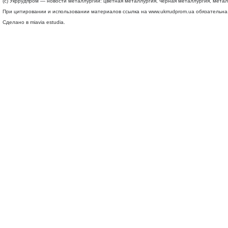
(c) Укррудпром — новости металлургии: цветная металлургия, черная металлургия, мета
При цитировании и использовании материалов ссылка на
www.ukrrudprom.ua
обязательна.
Сделано в miavia estudia.