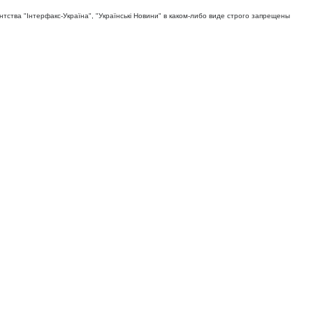
тва "Iнтерфакс-Україна", "Українськi Новини" в каком-либо виде строго запрещены