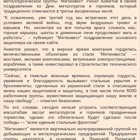
металлургической группы “Метинвест” Ринат Ахметов в своем
поздравлении ко Дню металлургов и горняков, который
традиционно отмечается в третье воскресенье июля.
“К сожалению, уже третий год мы встречаем этот день в
условиях великой войны, под звуки воздушных тревог и
взрывов. Но, несмотря на все попытки врага сломать нас,
горные карьеры, шахты и доменные печи продолжают жить и
работать”, -- публикует “Метинвест” поздравление основного
акционера на своем сайте.
Ахметов указал, что в мирное время компания гордилась
величественными объектами из стали “Метинвеста” —
мостами, жилыми комплексами, ветряными электростанциями,
кораблями, а также инвестировал в строительство технического
университета.
“Сейчас, в тяжелые военные времена, огромную гордость,
уважение и благодарность вызывают стальные укрытия и
бронежилеты, сделанные из украинской стали и спасающие
жизнь наших защитников и защитниц, в том числе почти 8000
работников группы, мужественно защищающих нашу землю и
нашу свободу”, -- отметил бизнесмен.
По его словам, сегодня нельзя устроить соответствующие
масштабам заслуг металлургов и горняков праздничные
торжества, однако это обязательно будет сделано после
победы — “всем единым стальным фронтом!”
“Метинвест” является вертикально интегрированной группой из
добывающих и металлургических предприятий. Предприятия
группы находятся, в основном, в Донецкой, Луганской,