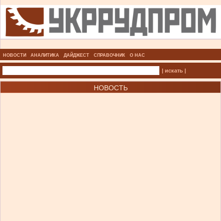
НОВОСТИ
АНАЛИТИКА
ДАЙДЖЕСТ
СПРАВОЧНИК
О НАС
| искать |
НОВОСТЬ