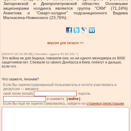
Запорожской и Днепропетровской областях. Основными
акционерами холдинга является группа “СКМ” (71,24%)
Ахметова и “Смарт-холдинг” подсанкционного Вадима
Малхасяна-Новинского (23,76%).
версия для печати >>
[2024-07-20 10:28:39] [ Аноним с адреса 51.83.131.* ]
Это война не для бедных, говорили они, но ни одного менеджера из 8000
защитников нет. Сбежали со своего Донбасса в Киев, побегут и дальше,
если что.
Что скажете, Аноним?
Если Вы зарегистрированный пользователь и хотите участвовать в
дискуссии — введите
свой логин (email)
, пароль
и нажмите
| войти |
.
Если Вы еще не зарегистрировались, зайдите на
страницу регистрации
.