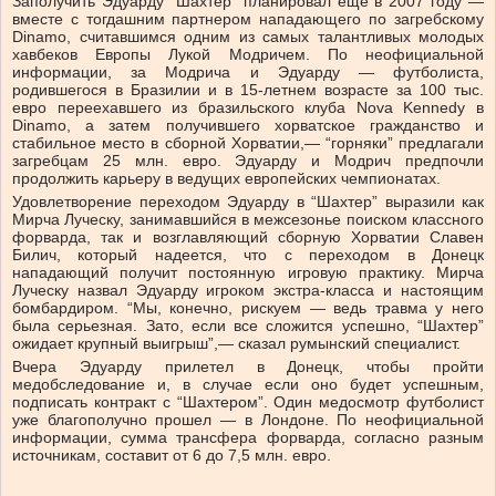
Заполучить Эдуарду “Шахтер” планировал еще в 2007 году —
вместе с тогдашним партнером нападающего по загребскому
Dinamo, считавшимся одним из самых талантливых молодых
хавбеков Европы Лукой Модричем. По неофициальной
информации, за Модрича и Эдуарду — футболиста,
родившегося в Бразилии и в 15-летнем возрасте за 100 тыс.
евро переехавшего из бразильского клуба Nova Kennedy в
Dinamo, а затем получившего хорватское гражданство и
стабильное место в сборной Хорватии,— “горняки” предлагали
загребцам 25 млн. евро. Эдуарду и Модрич предпочли
продолжить карьеру в ведущих европейских чемпионатах.
Удовлетворение переходом Эдуарду в “Шахтер” выразили как
Мирча Луческу, занимавшийся в межсезонье поиском классного
форварда, так и возглавляющий сборную Хорватии Славен
Билич, который надеется, что с переходом в Донецк
нападающий получит постоянную игровую практику. Мирча
Луческу назвал Эдуарду игроком экстра-класса и настоящим
бомбардиром. “Мы, конечно, рискуем — ведь травма у него
была серьезная. Зато, если все сложится успешно, “Шахтер”
ожидает крупный выигрыш”,— сказал румынский специалист.
Вчера Эдуарду прилетел в Донецк, чтобы пройти
медобследование и, в случае если оно будет успешным,
подписать контракт с “Шахтером”. Один медосмотр футболист
уже благополучно прошел — в Лондоне. По неофициальной
информации, сумма трансфера форварда, согласно разным
источникам, составит от 6 до 7,5 млн. евро.