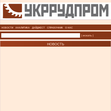
НОВОСТИ
АНАЛИТИКА
ДАЙДЖЕСТ
СПРАВОЧНИК
О НАС
| искать |
НОВОСТЬ