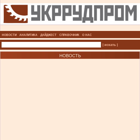
НОВОСТИ
АНАЛИТИКА
ДАЙДЖЕСТ
СПРАВОЧНИК
О НАС
| искать |
НОВОСТЬ