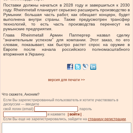
Поставки должны начаться в 2028 году и завершиться к 2030
году. Rheinmetall планирует серьезно расширить производство в
Румынии: большая часть работ, как обещает концерн, будет
выполнена внутри страны. Также предусмотрен трансфер
технологий, то есть часть производства перенесут на
румынские предприятия.
Глава Rheinmetall Армин Паппергер назвал сделку
“значительным успехом” для компании. Этот заказ, по его
словам, показывает, как быстро растет спрос на оружие в
Европе после начала российского полномасштабного
вторжения в Украину.
версия для печати >>
Что скажете, Аноним?
Если Вы зарегистрированный пользователь и хотите участвовать в
дискуссии — введите
свой логин (email)
, пароль
и нажмите
| войти |
.
Если Вы еще не зарегистрировались, зайдите на
страницу регистрации
.