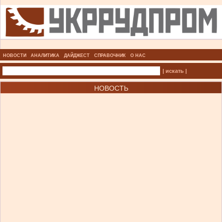
НОВОСТИ
АНАЛИТИКА
ДАЙДЖЕСТ
СПРАВОЧНИК
О НАС
| искать |
НОВОСТЬ