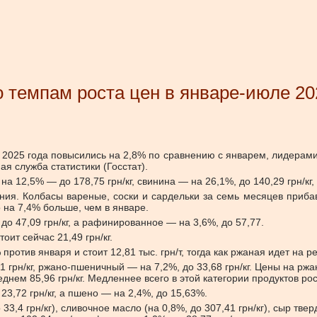
 темпам роста цен в январе-июле 20
 2025 года повысились на 2,8% по сравнению с январем, лидерами
я служба статистики (Госстат).
12,5% — до 178,75 грн/кг, свинина — на 26,1%, до 140,29 грн/кг, 
я. Колбасы вареные, соски и сардельки за семь месяцев прибави
о на 7,4% больше, чем в январе.
 47,09 грн/кг, а рафинированное — на 3,6%, до 57,77.
ит сейчас 21,49 грн/кг.
тив января и стоит 12,81 тыс. грн/т, тогда как ржаная идет на ре
грн/кг, ржано-пшеничный — на 7,2%, до 33,68 грн/кг. Цены на ржа
еднем 85,96 грн/кг. Медленнее всего в этой категории продуктов ро
3,72 грн/кг, а пшено — на 2,4%, до 15,63%.
4 грн/кг), сливочное масло (на 0,8%, до 307,41 грн/кг), сыр твердый