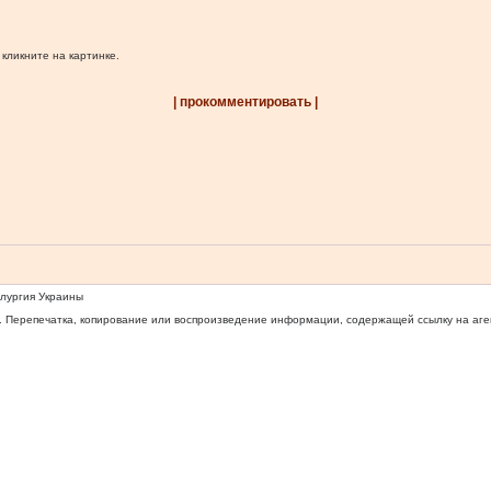
 кликните на картинке.
| прокомментировать |
ллургия Украины
 Перепечатка, копирование или воспроизведение информации, содержащей ссылку на агентс