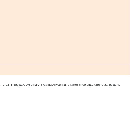
тва "Iнтерфакс-Україна", "Українськi Новини" в каком-либо виде строго запрещены