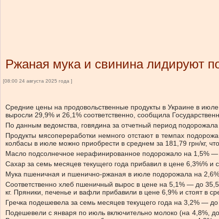
Ржаная мука и свинина лидируют по
[08:00 24 августа 2025 года ]
Средние цены на продовольственные продукты в Украине в июле
выросли 29,9% и 26,1% соответственно, сообщила Государственна
По данным ведомства, говядина за отчетный период подорожала на 
Продукты мясопереработки немного отстают в темпах подорожани
колбасы в июле можно приобрести в среднем за 181,79 грн/кг, чт
Масло подсолнечное нерафинированное подорожало на 1,5% — до
Сахар за семь месяцев текущего года прибавил в цене 6,3%% и сто
Мука пшеничная и пшенично-ржаная в июле подорожала на 2,6% про
Соответственно хлеб пшеничный вырос в цене на 5,1% — до 35,51 
кг. Пряники, печенье и вафли прибавили в цене 6,9% и стоят в ср
Гречка подешевела за семь месяцев текущего года на 3,2% — до 2
Подешевели с января по июль включительно молоко (на 4,8%, до 33,