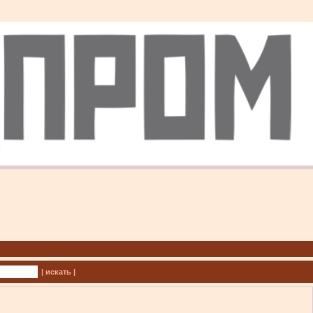
| искать |