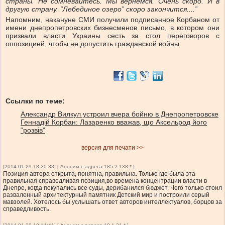
страны. Не сомневайтесь. Мы вернемся. Очень скоро. И в
другую страну. “Лебединое озеро” скоро закончится....”
Напомним, накануне СМИ получили подписанное Корбаном от
имени днепропетровских бизнесменов письмо, в котором они
призвали власти Украины сесть за стол переговоров с
оппозицией, чтобы не допустить гражданской войны.
Ссылки по теме:
Александр Вилкул устроил вчера бойню в Днепропетровске
Геннадій Корбан: Лазаренко вважав, що Аксельрод його
“розвів”
версия для печати >>
[2014-01-29 18:20:38] [ Аноним с адреса 185.2.138.* ]
Позиция автора открыта, понятна, правильна. Только где была эта
правильная справедливая позиция,во времена концентрации власти в
Днепре, когда покупались все суды, дерибанился бюджет. Чего только стоил
разваленный архитектурный памятник Детский мир и построили серый
мавзолей. Хотелось бы услышать ответ авторов интеллектуалов, борцов за
справедливость.