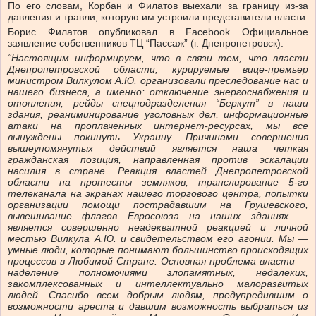
По его словам, Корбан и Филатов выехали за границу из-за
давления и травли, которую им устроили представители власти.
Борис Филатов опубликовал в Facebook Официальное
заявление собственников ТЦ “Пассаж” (г. Днепропетровск):
“Настоящим информируем, что в связи тем, что власти
Днепропетровской области, курируемые вице-премьер
министром Вилкулом А.Ю. организовали преследование нас и
нашего бизнеса, а именно: отключение энергоснабжения и
отопления, рейды спецподразделения “Беркут” в наши
здания, реаниминирование уголовных дел, информационные
атаки на проплаченных интернет-ресурсах, мы все
вынуждены покинуть Украину. Причинами совершения
вышеупомянутых действий является наша четкая
гражданская позиция, направленная против эскалации
насилия в стране. Реакция властей Днепропетровской
области на протесты земляков, транслирование 5-го
телеканала на экранах нашего торгового центра, попытки
организации помощи пострадавшим на Грушевского,
вывешивание флагов Евросоюза на наших зданиях —
является совершенно неадекватной реакцией и личной
местью Вилкула А.Ю. и свидетельством его агонии. Мы —
умные люди, которые понимают большинство происходящих
процессов в Любимой Стране. Основная проблема власти —
наделение полномочиями злопамятных, недалеких,
закомплексованных и интеллектуально малоразвитых
людей. Спасибо всем добрым людям, предупредившим о
возможности ареста и давшим возможность выбраться из