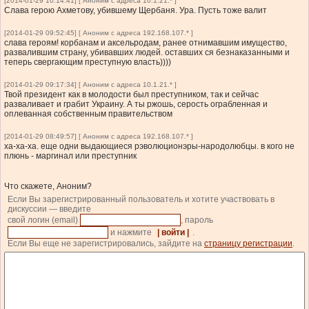
[2014-01-29 10:14:41] [ Аноним с адреса 10.1.21.* ]
Слава герою Ахметову, убившему Щербаня. Ура. Пусть тоже валит
[2014-01-29 09:52:45] [ Аноним с адреса 192.168.107.* ]
слава героям! корбанам и аксельродам, ранее отнимавшим имущество,
развалившим страну, убивавших людей. оставших ся безнаказанными и
теперь свергающим преступную власть))))
[2014-01-29 09:17:34] [ Аноним с адреса 10.1.21.* ]
Твой президент как в молодости был преступником, так и сейчас
разваливает и грабит Украину. А ты ржошь, серость ограбленная и
оплеванная собственным правительством
[2014-01-29 08:49:57] [ Аноним с адреса 192.168.107.* ]
ха-ха-ха. еще одни выдающиеся рэволюционэры-народолюбцы. в кого не
плюнь - маргинал или преступник
Что скажете, Аноним?
Если Вы зарегистрированный пользователь и хотите участвовать в
дискуссии — введите
свой логин (email)
, пароль
и нажмите
| войти |
.
Если Вы еще не зарегистрировались, зайдите на
страницу регистрации
.