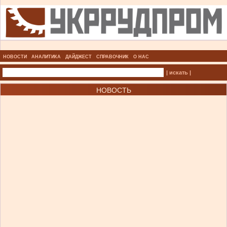
НОВОСТИ
АНАЛИТИКА
ДАЙДЖЕСТ
СПРАВОЧНИК
О НАС
| искать |
НОВОСТЬ