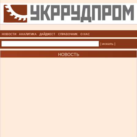
НОВОСТИ
АНАЛИТИКА
ДАЙДЖЕСТ
СПРАВОЧНИК
О НАС
| искать |
НОВОСТЬ