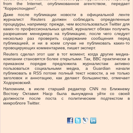
from the Internet, опубликованное агентством, передает
“Корреспондент”.
Даже после публикации новости в официальной ленте
журналист Reuters должен соблюдать определенные
процедуры, например: прежде, чем воспользоваться Twitter для
каких-то профессиональных целей, журналист обязан получить
разрешение менеджера на публикацию, после чего следует
несколько раз проверить содержание сообщения перед
публикацией, и ни в коем случае не публиковать каких-то
провоцирующих комментариев, пишет эксперт.
Reuters сделал этот шаг в тот момент, когда другие медиа-
компании становятся более открытыми. Так, BBC практически в
приказном порядке предложила журналистам активно
пользоваться социальными медиа, а Guardian начали
публиковать в RSS потоке полный текст новости, а не только
заголовок и аннотацию, как делают большинство, отмечает
Ходорковский.
Напомним, в июле старший редактор CNN по Ближнему
Востоку Октавия Наср была вынуждена уйти со своей
должности после поста с политическим подтекстом в
микроблоге Twitter.