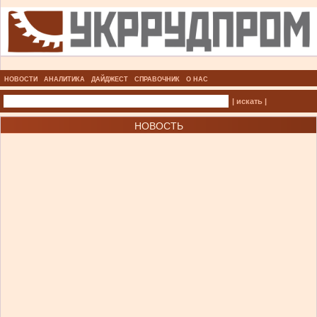
НОВОСТИ
АНАЛИТИКА
ДАЙДЖЕСТ
СПРАВОЧНИК
О НАС
| искать |
НОВОСТЬ