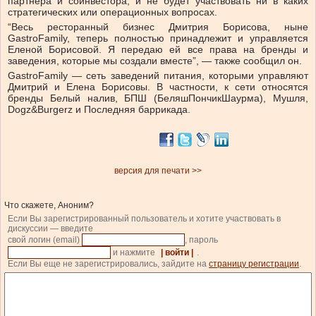
партнера и соинвестора, и не будет участвовать ни в каких
стратегических или операционных вопросах.
“Весь ресторанный бизнес Дмитрия Борисова, ныне
GastroFamily, теперь полностью принадлежит и управляется
Еленой Борисовой. Я передаю ей все права на бренды и
заведения, которые мы создали вместе”, — также сообщил он.
GastroFamily — сеть заведений питания, которыми управляют
Дмитрий и Елена Борисовы. В частности, к сети относятся
бренды Белый налив, БПШ (БеляшПончикШаурма), Мушля,
Dogz&Burgerz и Последняя баррикада.
версия для печати >>
Что скажете, Аноним?
Если Вы зарегистрированный пользователь и хотите участвовать в
дискуссии — введите
свой логин (email)
, пароль
и нажмите
| войти |
.
Если Вы еще не зарегистрировались, зайдите на
страницу регистрации
.