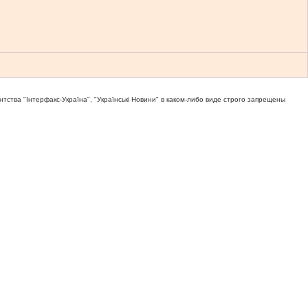
тва "Iнтерфакс-Україна", "Українськi Новини" в каком-либо виде строго запрещены