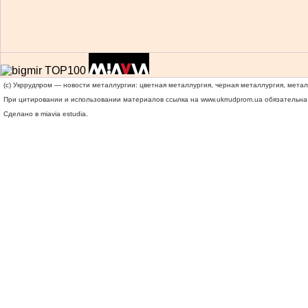
(c) Укррудпром — новости металлургии: цветная металлургия, черная металлургия, мета
При цитировании и использовании материалов ссылка на
www.ukrrudprom.ua
обязательна.
Сделано в miavia estudia.