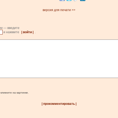
версия для печати >>
ии — введите
и нажмите
| войти |
.
 кликните на картинке.
| прокомментировать |