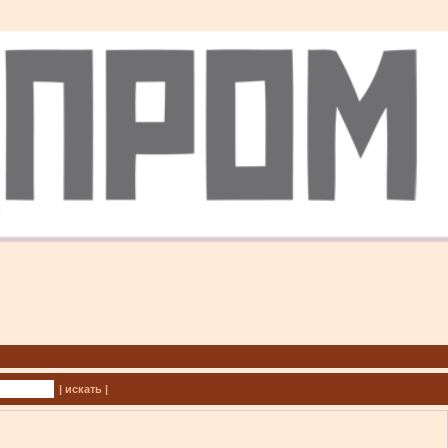
| искать |